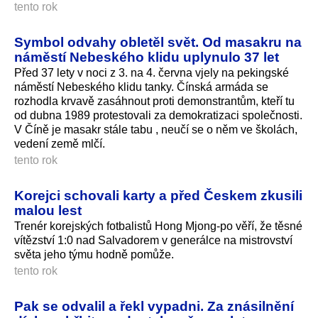
tento rok
Symbol odvahy obletěl svět. Od masakru na
náměstí Nebeského klidu uplynulo 37 let
Před 37 lety v noci z 3. na 4. června vjely na pekingské
náměstí Nebeského klidu tanky. Čínská armáda se
rozhodla krvavě zasáhnout proti demonstrantům, kteří tu
od dubna 1989 protestovali za demokratizaci společnosti.
V Číně je masakr stále tabu , neučí se o něm ve školách,
vedení země mlčí.
tento rok
Korejci schovali karty a před Českem zkusili
malou lest
Trenér korejských fotbalistů Hong Mjong-po věří, že těsné
vítězství 1:0 nad Salvadorem v generálce na mistrovství
světa jeho týmu hodně pomůže.
tento rok
Pak se odvalil a řekl vypadni. Za znásilnění