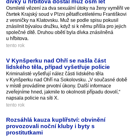
dívky u hřbitova dostal muž osm let
Osmileté vězení za dva sexuální útoky na ženy vyměřil ve
čtvrtek Krajský soud v Plzni pětatřicetiletému Františkovi
z vesničky na Klatovsku. Muž se podle spisu pokusil
znásilnit bývalou družku, když si k němu přišla pro jejich
společné dítě. Druhou obětí byla dívka znásilněná
u hřbitova.
tento rok
V Kynšperku nad Ohří se našla část
lidského těla, případ vyšetřuje policie
Kriminalisté vyšetřují nález části lidského těla
v Kynšperku nad Ohří na Sokolovsku. „V současné době
v místě provádíme prvotní úkony. Další informace
zveřejníme hned, jakmile to okolnosti případu dovolí,“
napsala policie na síti X.
tento rok
Rozsáhlá kauza kuplířství: obvinění
provozovali noční kluby i byty s
prostitutkami