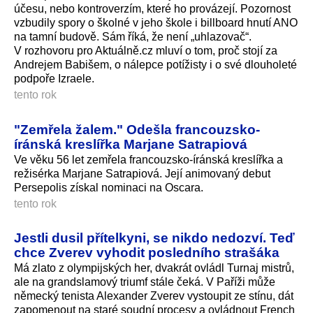
účesu, nebo kontroverzím, které ho provázejí. Pozornost
vzbudily spory o školné v jeho škole i billboard hnutí ANO
na tamní budově. Sám říká, že není „uhlazovač“.
V rozhovoru pro Aktuálně.cz mluví o tom, proč stojí za
Andrejem Babišem, o nálepce potížisty i o své dlouholeté
podpoře Izraele.
tento rok
"Zemřela žalem." Odešla francouzsko-
íránská kreslířka Marjane Satrapiová
Ve věku 56 let zemřela francouzsko-íránská kreslířka a
režisérka Marjane Satrapiová. Její animovaný debut
Persepolis získal nominaci na Oscara.
tento rok
Jestli dusil přítelkyni, se nikdo nedozví. Teď
chce Zverev vyhodit posledního strašáka
Má zlato z olympijských her, dvakrát ovládl Turnaj mistrů,
ale na grandslamový triumf stále čeká. V Paříži může
německý tenista Alexander Zverev vystoupit ze stínu, dát
zapomenout na staré soudní procesy a ovládnout French