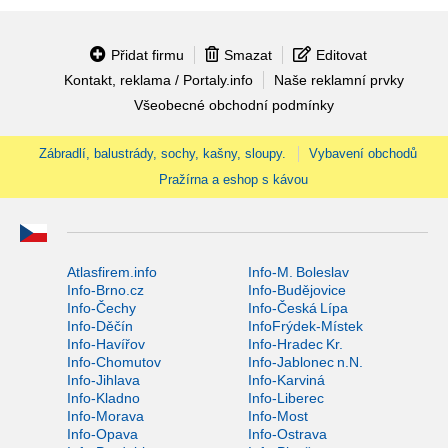
Přidat firmu
Smazat
Editovat
Kontakt, reklama / Portaly.info
Naše reklamní prvky
Všeobecné obchodní podmínky
Zábradlí, balustrády, sochy, kašny, sloupy.
Vybavení obchodů
Pražírna a eshop s kávou
Atlasfirem.info
Info-M. Boleslav
Info-Brno.cz
Info-Budějovice
Info-Čechy
Info-Česká Lípa
Info-Děčín
InfoFrýdek-Místek
Info-Havířov
Info-Hradec Kr.
Info-Chomutov
Info-Jablonec n.N.
Info-Jihlava
Info-Karviná
Info-Kladno
Info-Liberec
Info-Morava
Info-Most
Info-Opava
Info-Ostrava