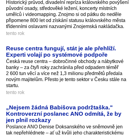
Historický průvod, divadelní repríza královského povýšení
původní osady, středověké ležení, koncerty místních
umělců i videomapping. Znojmo si od pátku do neděle
připomene 800 let od získání statusu královského města
třídenními oslavami nazvanými Znojemská nakládačka.
tento rok
Reuse centra fungují, stát je ale přehlíží.
Experti volají po systémové podpoře
Česká reuse centra – dobročinné obchody a nábytkové
banky – za čtyři roky zachránila před odpadem téměř
2 600 tun věcí a více než 1,3 milionu předmětů předala
novým majitelům. Přesto je tento sektor v Česku stále na
startu.
tento rok
„Nejsem žádná Babišova podržtaška."
Kontroverzní poslanec ANO odmítá, že by
jen plnil rozkazy
Poslance ANO Denise Doksanského ve sněmovně jen
tak nepřehlédnete – ať už kvůli jeho charakteristickému