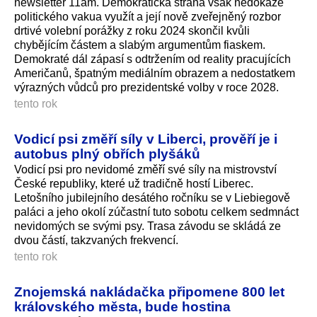
newsletter 11am. Demokratická strana však nedokáže
politického vakua využít a její nově zveřejněný rozbor
drtivé volební porážky z roku 2024 skončil kvůli
chybějícím částem a slabým argumentům fiaskem.
Demokraté dál zápasí s odtržením od reality pracujících
Američanů, špatným mediálním obrazem a nedostatkem
výrazných vůdců pro prezidentské volby v roce 2028.
tento rok
Vodicí psi změří síly v Liberci, prověří je i
autobus plný obřích plyšáků
Vodicí psi pro nevidomé změří své síly na mistrovství
České republiky, které už tradičně hostí Liberec.
Letošního jubilejního desátého ročníku se v Liebiegově
paláci a jeho okolí zúčastní tuto sobotu celkem sedmnáct
nevidomých se svými psy. Trasa závodu se skládá ze
dvou částí, takzvaných frekvencí.
tento rok
Znojemská nakládačka připomene 800 let
královského města, bude hostina