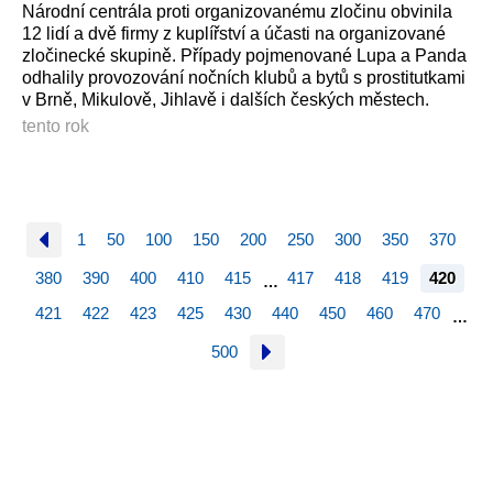
Národní centrála proti organizovanému zločinu obvinila
12 lidí a dvě firmy z kuplířství a účasti na organizované
zločinecké skupině. Případy pojmenované Lupa a Panda
odhalily provozování nočních klubů a bytů s prostitutkami
v Brně, Mikulově, Jihlavě i dalších českých městech.
tento rok
1
50
100
150
200
250
300
350
370
380
390
400
410
415
417
418
419
420
…
421
422
423
425
430
440
450
460
470
…
500