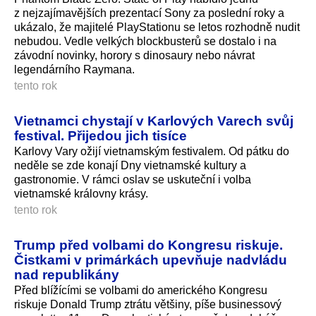
z nejzajímavějších prezentací Sony za poslední roky a
ukázalo, že majitelé PlayStationu se letos rozhodně nudit
nebudou. Vedle velkých blockbusterů se dostalo i na
závodní novinky, horory s dinosaury nebo návrat
legendárního Raymana.
tento rok
Vietnamci chystají v Karlových Varech svůj
festival. Přijedou jich tisíce
Karlovy Vary ožijí vietnamským festivalem. Od pátku do
neděle se zde konají Dny vietnamské kultury a
gastronomie. V rámci oslav se uskuteční i volba
vietnamské královny krásy.
tento rok
Trump před volbami do Kongresu riskuje.
Čistkami v primárkách upevňuje nadvládu
nad republikány
Před blížícími se volbami do amerického Kongresu
riskuje Donald Trump ztrátu většiny, píše businessový