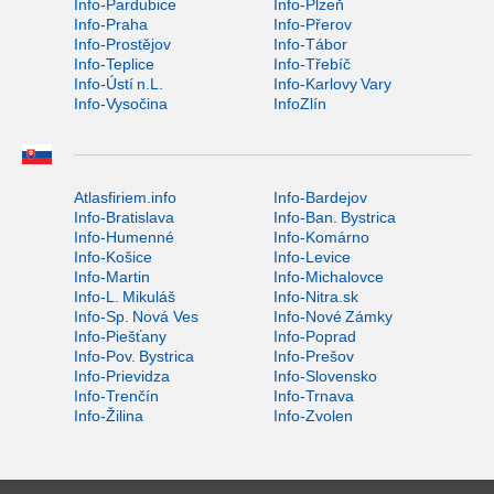
Info-Pardubice
Info-Plzeň
Info-Praha
Info-Přerov
Info-Prostějov
Info-Tábor
Info-Teplice
Info-Třebíč
Info-Ústí n.L.
Info-Karlovy Vary
Info-Vysočina
InfoZlín
Atlasfiriem.info
Info-Bardejov
Info-Bratislava
Info-Ban. Bystrica
Info-Humenné
Info-Komárno
Info-Košice
Info-Levice
Info-Martin
Info-Michalovce
Info-L. Mikuláš
Info-Nitra.sk
Info-Sp. Nová Ves
Info-Nové Zámky
Info-Piešťany
Info-Poprad
Info-Pov. Bystrica
Info-Prešov
Info-Prievidza
Info-Slovensko
Info-Trenčín
Info-Trnava
Info-Žilina
Info-Zvolen