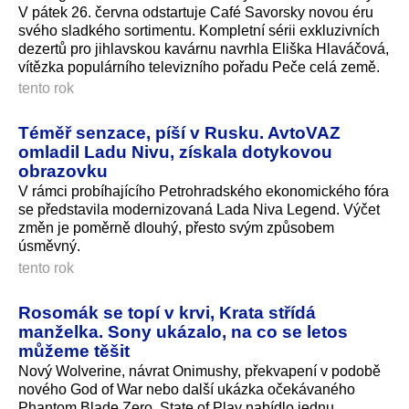
V pátek 26. června odstartuje Café Savorsky novou éru
svého sladkého sortimentu. Kompletní sérii exkluzivních
dezertů pro jihlavskou kavárnu navrhla Eliška Hlaváčová,
vítězka populárního televizního pořadu Peče celá země.
tento rok
Téměř senzace, píší v Rusku. AvtoVAZ
omladil Ladu Nivu, získala dotykovou
obrazovku
V rámci probíhajícího Petrohradského ekonomického fóra
se představila modernizovaná Lada Niva Legend. Výčet
změn je poměrně dlouhý, přesto svým způsobem
úsměvný.
tento rok
Rosomák se topí v krvi, Krata střídá
manželka. Sony ukázalo, na co se letos
můžeme těšit
Nový Wolverine, návrat Onimushy, překvapení v podobě
nového God of War nebo další ukázka očekávaného
Phantom Blade Zero. State of Play nabídlo jednu