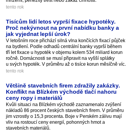
mřížemi, peněžitý trest nebo zákaz činnosti.
tento rok
Tisícům lidí letos vyprší fixace hypotéky.
Proč nekývnout na první nabídku banky a
jak vyjednat lepší úrok?
V letošním roce přichází silná vlna končících fixací půjček
na bydlení. Podle odhadů centrální banky vyprší během
tří let fixace u hypoték v objemu kolem 534 miliard korun
ročně. Domácnosti se musí připravit na vyšší splátky
u svých hypoték. V průměru až o tisíce korun měsíčně víc.
tento rok
Většině stavebních firem zdražily zakázky.
Konflikt na Blízkém východě tlačí nahoru
ceny ropy i materiálů
Kvůli situaci na Blízkém východě zaznamenalo zvýšení
nákladů 86 procent českých stavebních firem. V průměru
jim vzrostly o 15,3 procenta. Boje v Perském zálivu mají
vliv na rostoucí ceny energií, pohonných hmot a
stavebních materiálů.