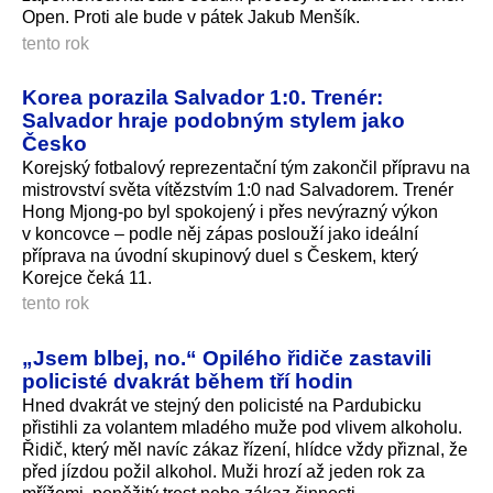
Open. Proti ale bude v pátek Jakub Menšík.
tento rok
Korea porazila Salvador 1:0. Trenér:
Salvador hraje podobným stylem jako
Česko
Korejský fotbalový reprezentační tým zakončil přípravu na
mistrovství světa vítězstvím 1:0 nad Salvadorem. Trenér
Hong Mjong-po byl spokojený i přes nevýrazný výkon
v koncovce – podle něj zápas poslouží jako ideální
příprava na úvodní skupinový duel s Českem, který
Korejce čeká 11.
tento rok
„Jsem blbej, no.“ Opilého řidiče zastavili
policisté dvakrát během tří hodin
Hned dvakrát ve stejný den policisté na Pardubicku
přistihli za volantem mladého muže pod vlivem alkoholu.
Řidič, který měl navíc zákaz řízení, hlídce vždy přiznal, že
před jízdou požil alkohol. Muži hrozí až jeden rok za