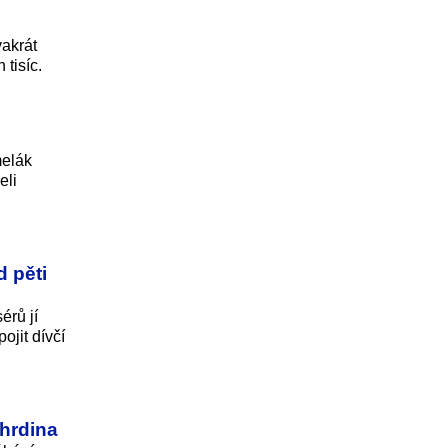
vakrát
 tisíc.
melák
eli
 pěti
érů jí
ojit dívčí
hrdina