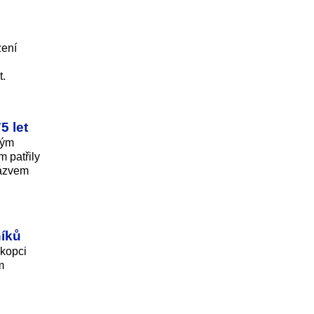
zení
t.
5 let
vým
m patřily
názvem
níků
 kopci
m