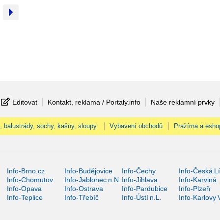
Editovat
Kontakt, reklama / Portaly.info
Naše reklamní prvky
, balustrády, sochy, kašny, sloupy.
Vybavení obchodů
Pražírna a esho
Info-Brno.cz
Info-Budějovice
Info-Čechy
Info-Česká L
Info-Chomutov
Info-Jablonec n.N.
Info-Jihlava
Info-Karviná
Info-Opava
Info-Ostrava
Info-Pardubice
Info-Plzeň
Info-Teplice
Info-Třebíč
Info-Ústí n.L.
Info-Karlovy 