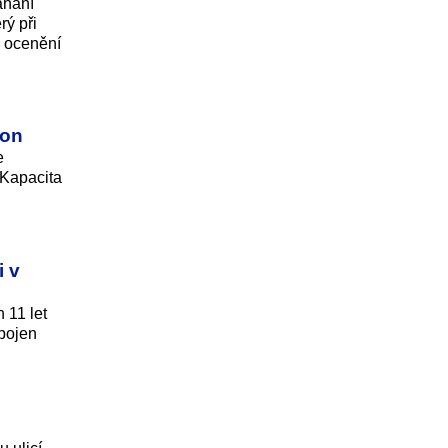
áhání
rý při
l ocenění
lon
e
 Kapacita
i v
 11 let
dpojen