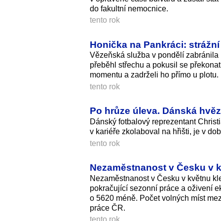
do fakultní nemocnice.
tento rok
Honička na Pankráci: strážní
Vězeňská služba v pondělí zabránila 
přeběhl střechu a pokusil se překonat
momentu a zadrželi ho přímo u plotu.
tento rok
Po hrůze úleva. Dánská hvěz
Dánský fotbalový reprezentant Christi
v kariéře zkolaboval na hřišti, je v d
tento rok
Nezaměstnanost v Česku v kvě
Nezaměstnanost v Česku v květnu kle
pokračující sezonní práce a oživení 
o 5620 méně. Počet volných míst mezi
práce ČR.
tento rok