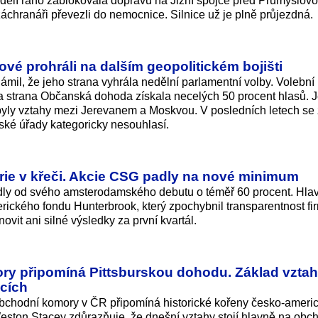
dělí ráno zablokovala dopravu na Jižní spojce před Průmyslovou
hranáři převezli do nemocnice. Silnice už je plně průjezdná.
ové prohráli na dalším geopolitickém bojišti
mil, že jeho strana vyhrála nedělní parlamentní volby. Volební
va strana Občanská dohoda získala necelých 50 procent hlasů. 
byly vztahy mezi Jerevanem a Moskvou. V posledních letech s
uské úřady kategoricky nesouhlasí.
orie v křeči. Akcie CSG padly na nové minimum
dly od svého amsterodamského debutu o téměř 60 procent. Hla
ckého fondu Hunterbrook, který zpochybnil transparentnos­t fi
vit ani silné výsledky za první kvartál.
y připomíná Pittsburskou dohodu. Základ vztahů
cích
bchodní komory v ČR připomíná historické kořeny česko-ameri
Weston Stacey zdůrazňuje, že dnešní vztahy stojí hlavně na obc