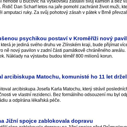
í nehodě u Bučovic na Vyškovsku zastavil svůj kamion a bez v
idič Dan Scharf letos na jaře pomohl zachránit život muži, kte
ěl amputaci ruky. Za svůj pohotový zásah v pátek v Brně převza
rušenou psychikou postaví v Kroměříži nový pavi
která je jediná svého druhu ve Zlínském kraji, bude přijímat víc
pro ně nový pavilon v zadní části památkově chráněného areálu.
ek. Náklady na výstavbu budou téměř 800 milionů korun.
 arcibiskupa Matochu, komunisté ho 11 let držel
oval arcibiskupa Josefa Karla Matochu, který strávil posledních
čnosti ve vlastní rezidenci. Bez formálního odsouzení mu byl o
rádiu a odpírána lékařská péče.
na Jižní spojce zablokovala dopravu