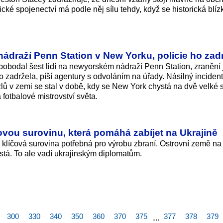
ické spojenectví má podle něj sílu tehdy, když se historická blíz
 nádraží Penn Station v New Yorku, policie ho zad
 pobodal šest lidí na newyorském nádraží Penn Station, zranění
o zadržela, píší agentury s odvoláním na úřady. Násilný inciden
lů v zemi se stal v době, kdy se New York chystá na dvě velké 
fotbalové mistrovství světa.
ou surovinu, která pomáhá zabíjet na Ukrajině
klíčová surovina potřebná pro výrobu zbraní. Ostrovní země na 
ystá. To ale vadí ukrajinským diplomatům.
300
330
340
350
360
370
375
377
378
379
…