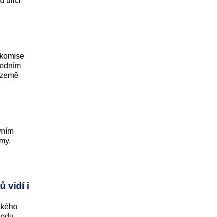
 ulicí
 komise
Jedním
e země
vním
rmy.
 vidí i
ckého
hodu,