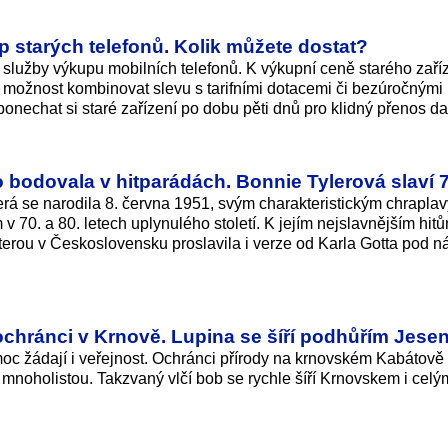
up starých telefonů. Kolik můžete dostat?
 služby výkupu mobilních telefonů. K výkupní ceně starého zaří
 možnost kombinovat slevu s tarifními dotacemi či bezúročnými
onechat si staré zařízení po dobu pěti dnů pro klidný přenos da
to bodovala v hitparádách. Bonnie Tylerová slaví 7
erá se narodila 8. června 1951, svým charakteristickým chrapla
 70. a 80. letech uplynulého století. K jejím nejslavnějším hitů
 kterou v Československu proslavila i verze od Karla Gotta pod 
í ochránci v Krnově. Lupina se šíří podhůřím Jese
pomoc žádají i veřejnost. Ochránci přírody na krnovském Kabátově
u mnoholistou. Takzvaný vlčí bob se rychle šíří Krnovskem i celý