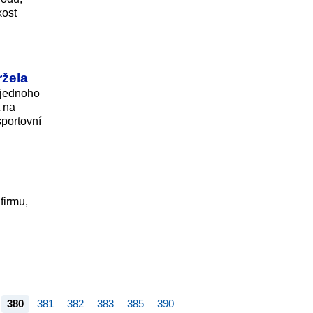
kost
ržela
 jednoho
t na
sportovní
firmu,
380
381
382
383
385
390