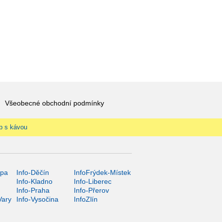
Všeobecné obchodní podmínky
p s kávou
ípa
Info-Děčín
InfoFrýdek-Místek
Info-Kladno
Info-Liberec
Info-Praha
Info-Přerov
Vary
Info-Vysočina
InfoZlín