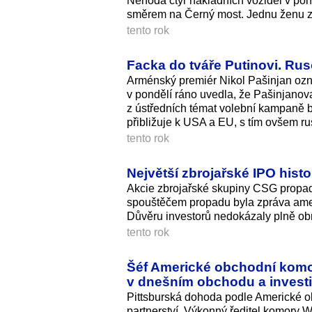
Nehoda čtyř nákladních vozidel v pon
směrem na Černý most. Jednu ženu zác
tento rok
Facka do tváře Putinovi. Rus
Arménský premiér Nikol Pašinjan ozná
v pondělí ráno uvedla, že Pašinjano
z ústředních témat volební kampaně 
přibližuje k USA a EU, s tím ovšem r
tento rok
Největší zbrojařské IPO hist
Akcie zbrojařské skupiny CSG propa
spouštěčem propadu byla zpráva ameri
Důvěru investorů nedokázaly plně obno
tento rok
Šéf Americké obchodní komor
v dnešním obchodu a investi
Pittsburská dohoda podle Americké o
partnerství. Výkonný ředitel komory 