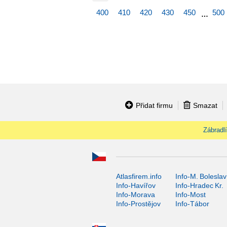
400
410
420
430
450
500
…
Přidat firmu
Smazat
Zábradlí
Atlasfirem.info
Info-M. Boleslav
Info-Havířov
Info-Hradec Kr.
Info-Morava
Info-Most
Info-Prostějov
Info-Tábor