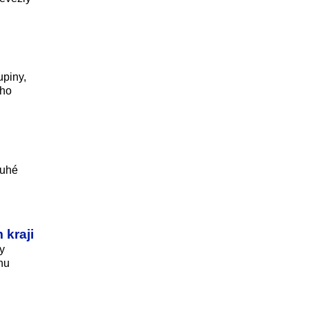
upiny,
ího
ruhé
 kraji
y
nu