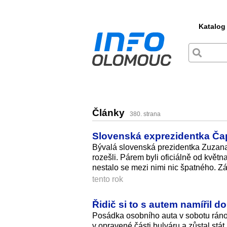
Katalog
Články
380. strana
Slovenská exprezidentka Čap
Bývalá slovenská prezidentka Zuzana 
rozešli. Párem byli oficiálně od květn
nestalo se mezi nimi nic špatného. Z
tento rok
Řidič si to s autem namířil d
Posádka osobního auta v sobotu ráno
v opravené části bulváru a zůstal stát