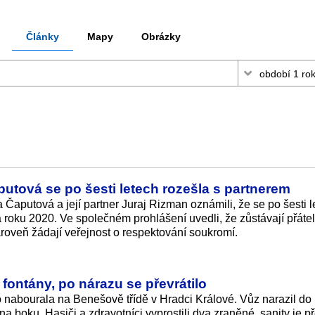
Články
Mapy
Obrázky
utová se po šesti letech rozešla s partnerem
Čaputová a její partner Juraj Rizman oznámili, že se po šesti l
a roku 2020. Ve společném prohlášení uvedli, že zůstávají přátel
ároveň žádají veřejnost o respektování soukromí.
o fontány, po nárazu se převrátilo
 nabourala na Benešově třídě v Hradci Králové. Vůz narazil do
 na boku. Hasiči a zdravotníci vyprostili dva zraněné, sanity je p