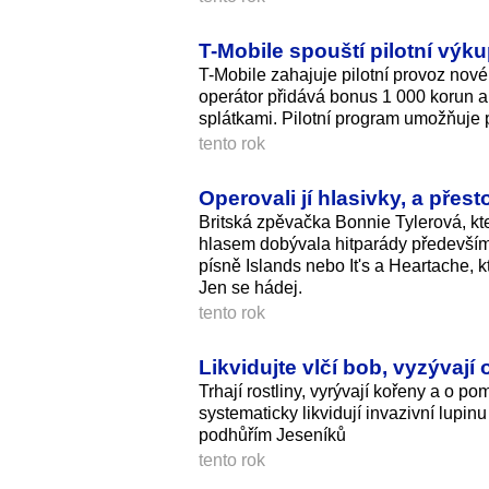
T-Mobile spouští pilotní výk
T-Mobile zahajuje pilotní provoz nové
operátor přidává bonus 1 000 korun a
splátkami. Pilotní program umožňuje p
tento rok
Operovali jí hlasivky, a přes
Britská zpěvačka Bonnie Tylerová, kt
hlasem dobývala hitparády především v
písně Islands nebo It's a Heartache,
Jen se hádej.
tento rok
Likvidujte vlčí bob, vyzývaj
Trhají rostliny, vyrývají kořeny a o 
systematicky likvidují invazivní lupin
podhůřím Jeseníků
tento rok