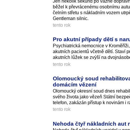
Jen několik sekund po vážné dopravn
běžel k převrácenému osobnímu autu. Ř
čelním střetu s nákladním vozem utrp
Gentleman silnic.
tento rok
Pro akutní případy dětí s na
Psychiatrická nemocnice v Kroměříži, 
akutních pacientů včetně dětí. Staví 
akutních lůžek se zvýší na dvojnásob
tento rok
Olomoucký soud rehabilitoval
domácím vězení
Olomoucký okresní soud dnes rehabilit
svého života jako vězeň Státní bezpe
telefon, zakázán přístup k novinám i 
tento rok
Nehoda čtyř nákladních aut 