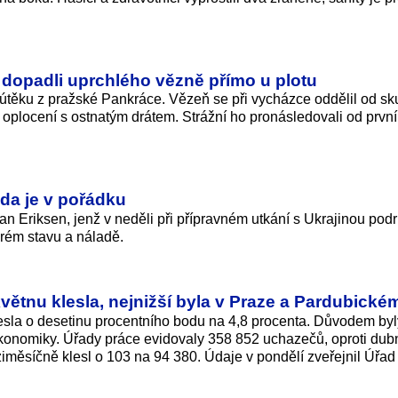
 dopadli uprchlého vězně přímo u plotu
útěku z pražské Pankráce. Vězeň se při vycházce oddělil od sk
 oplocení s ostnatým drátem. Strážní ho pronásledovali od prvn
da je v pořádku
an Eriksen, jenž v neděli při přípravném utkání s Ukrajinou pod
obrém stavu a náladě.
tnu klesla, nejnižší byla v Praze a Pardubickém
sla o desetinu procentního bodu na 4,8 procenta. Důvodem byl
ekonomiky. Úřady práce evidovaly 358 852 uchazečů, oproti dub
měsíčně klesl o 103 na 94 380. Údaje v pondělí zveřejnil Úřad