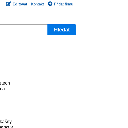
Editovat
Kontakt
Přidat firmu
Hledat
etech
i a
 kašny
řevezly