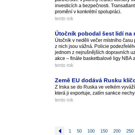
investicích a bezpečnosti. Transatlant
promění v konkrétní spolupráci.
tento rok
Útočník pobodal šest lidí na
Útočník v neděli večer místního času
z nich jsou vážná. Policie podezřeléh
jednom z nejrušnějších dopravních uz
akce – finále basketbalové ligy NBA a 
tento rok
Země EU dodává Rusku klíčov
Z Irska se do Ruska ve velkém vyváží 
která ji exportuje, zatím sankce nech
tento rok
1
50
100
150
200
250