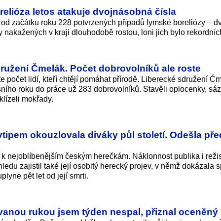
orelióza letos atakuje dvojnásobná čísla
 od začátku roku 228 potvrzených případů lymské boreliózy – d
 nakažených v kraji dlouhodobě rostou, loni jich bylo rekordních
ružení Čmelák. Počet dobrovolníků ale roste
 počet lidí, kteří chtějí pomáhat přírodě. Liberecké sdružení Č
ošního roku do práce už 283 dobrovolníků. Stavěli oplocenky, sáz
klízeli mokřady.
ipem okouzlovala diváky půl století. Odešla před
 k nejoblíbenějším českým herečkám. Náklonnost publika i režis
du zajistil také její osobitý herecký projev, v němž dokázala sp
yne pět let od její smrti.
anou rukou jsem týden nespal, přiznal oceněný 