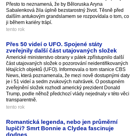
Přesto to neznamená, že by Běloruska Aryna
Sabalenková žila úplně bezstarostný život. Těsně před
dalším antukovým grandslamem se rozpovídala o tom, co
ji během kariéry trápí.
tento rok
Přes 50 videí o UFO. Spojené státy
zveřejnily další část utajovaných složek
Americké ministerstvo obrany v pátek zpřístupnilo další
část utajovaných složek o pozorování neidentifikovaných
létajících objektů (UFO). Informovala o tom stanice CBS
News, která poznamenala, že mezi nově dostupnými daty
je i 51 videí a sedm zvukových nahrávek. O postupném
zveřejnění složek rozhodl americký prezident Donald
Trump, podle něhož předchozí vlády nejednaly v této věci
transparentně.
tento rok
Romantická legenda, nebo jen průměrní
lupiči? Smrt Bonnie a Clydea fascinuje
dodnes