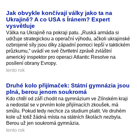
Jak obvykle končívají války jako ta na
Ukrajině? A co USA s Íránem? Expert
vysvětluje
Válka na Ukrajině na pokraji patu. „Ruská armáda si
udržuje strategickou a operační výhodu, ačkoli ukrajinské
ozbrojené síly jsou díky západní pomoci lepší v taktickém
průzkumu,“ uvádí ve své čtvrtletní zprávě zvláštní
americký inspektor pro operaci Atlantic Resolve na
posílení obrany Evropy.
tento rok
Druhé kolo přijímaček: Státní gymnázia jsou
plná, berou jenom soukromá
Kdo chtěl od září chodit na gymnázium ve Zlínském kraji
a nedostal se v prvním kole přijímacích zkoušek, má
smůlu. Pokud tedy nechce za studium platit. Ve druhém
kole už totiž žádná místa na státních školách nezbyla.
Berou už jen soukromá gymnázia.
tento rok