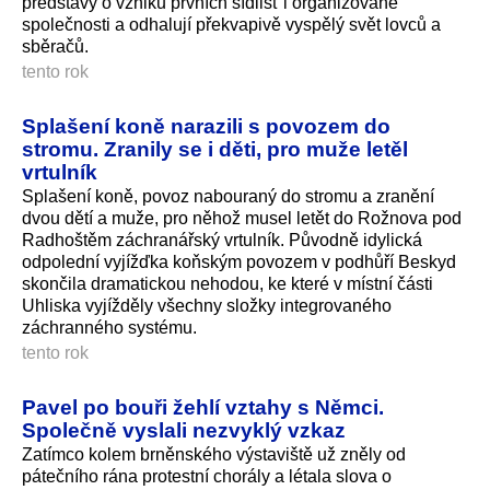
představy o vzniku prvních sídlišť i organizované
společnosti a odhalují překvapivě vyspělý svět lovců a
sběračů.
tento rok
Splašení koně narazili s povozem do
stromu. Zranily se i děti, pro muže letěl
vrtulník
Splašení koně, povoz nabouraný do stromu a zranění
dvou dětí a muže, pro něhož musel letět do Rožnova pod
Radhoštěm záchranářský vrtulník. Původně idylická
odpolední vyjížďka koňským povozem v podhůří Beskyd
skončila dramatickou nehodou, ke které v místní části
Uhliska vyjížděly všechny složky integrovaného
záchranného systému.
tento rok
Pavel po bouři žehlí vztahy s Němci.
Společně vyslali nezvyklý vzkaz
Zatímco kolem brněnského výstaviště už zněly od
pátečního rána protestní chorály a létala slova o