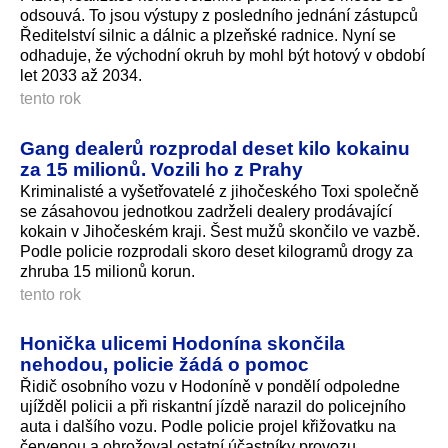
odsouvá. To jsou výstupy z posledního jednání zástupců
Ředitelství silnic a dálnic a plzeňské radnice. Nyní se
odhaduje, že východní okruh by mohl být hotový v období
let 2033 až 2034.
tento rok
Gang dealerů rozprodal deset kilo kokainu
za 15 milionů. Vozili ho z Prahy
Kriminalisté a vyšetřovatelé z jihočeského Toxi společně
se zásahovou jednotkou zadrželi dealery prodávající
kokain v Jihočeském kraji. Šest mužů skončilo ve vazbě.
Podle policie rozprodali skoro deset kilogramů drogy za
zhruba 15 milionů korun.
tento rok
Honička ulicemi Hodonína skončila
nehodou, policie žádá o pomoc
Řidič osobního vozu v Hodoníně v pondělí odpoledne
ujížděl policii a při riskantní jízdě narazil do policejního
auta i dalšího vozu. Podle policie projel křižovatku na
červenou a ohrožoval ostatní účastníky provozu.