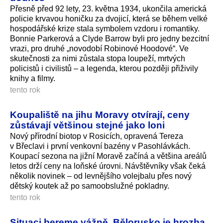
Přesně před 92 lety, 23. května 1934, ukončila americká
policie krvavou honičku za dvojicí, která se během velké
hospodářské krize stala symbolem vzdoru i romantiky.
Bonnie Parkerová a Clyde Barrow byli pro jedny bezcitní
vrazi, pro druhé „novodobí Robinové Hoodové“. Ve
skutečnosti za nimi zůstala stopa loupeží, mrtvých
policistů i civilistů – a legenda, kterou později přiživily
knihy a filmy.
tento rok
Koupaliště na jihu Moravy otvírají, ceny
zůstávají většinou stejné jako loni
Nový přírodní biotop v Rosicích, opravená Tereza
v Břeclavi i první venkovní bazény v Pasohlávkách.
Koupací sezona na jižní Moravě začíná a většina areálů
letos drží ceny na loňské úrovni. Návštěvníky však čeká
několik novinek – od levnějšího volejbalu přes nový
dětský koutek až po samoobslužné pokladny.
tento rok
Situaci bereme vážně. Bělorusko je hrozba,