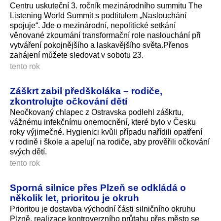
Centru uskuteční 3. ročník mezinárodního summitu The
Listening World Summit s podtitulem „Naslouchání
spojuje“. Jde o mezinárodní, nepolitické setkání
věnované zkoumání transformační role naslouchání při
vytváření pokojnějšího a laskavějšího světa.Přenos
zahájení můžete sledovat v sobotu 23.
tento rok
Záškrt zabil předškoláka – rodiče,
zkontrolujte očkování dětí
Neočkovaný chlapec z Ostravska podlehl záškrtu,
vážnému infekčnímu onemocnění, které bylo v Česku
roky výjimečné. Hygienici kvůli případu nařídili opatření
v rodině i škole a apelují na rodiče, aby prověřili očkování
svých dětí.
tento rok
Sporná silnice přes Plzeň se odkládá o
několik let, prioritou je okruh
Prioritou je dostavba východní části silničního okruhu
Plzně, realizace kontroverzního průtahu přes město se