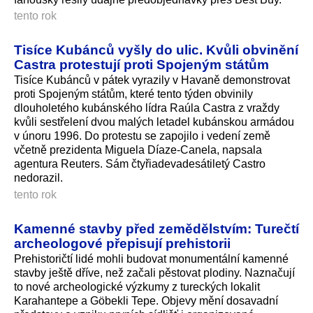
tento rok
Tisíce Kubánců vyšly do ulic. Kvůli obvinění
Castra protestují proti Spojeným státům
Tisíce Kubánců v pátek vyrazily v Havaně demonstrovat
proti Spojeným státům, které tento týden obvinily
dlouholetého kubánského lídra Raúla Castra z vraždy
kvůli sestřelení dvou malých letadel kubánskou armádou
v únoru 1996. Do protestu se zapojilo i vedení země
včetně prezidenta Miguela Díaze-Canela, napsala
agentura Reuters. Sám čtyřiadevadesá­tiletý Castro
nedorazil.
tento rok
Kamenné stavby před zemědělstvím: Turečtí
archeologové přepisují prehistorii
Prehistoričtí lidé mohli budovat monumentální kamenné
stavby ještě dříve, než začali pěstovat plodiny. Naznačují
to nové archeologické výzkumy z tureckých lokalit
Karahantepe a Göbekli Tepe. Objevy mění dosavadní