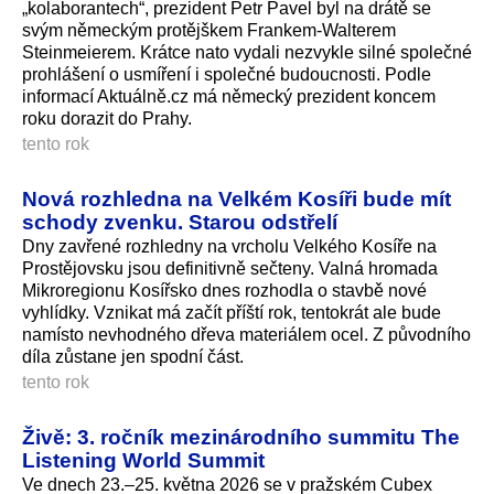
„kolaborantech“, prezident Petr Pavel byl na drátě se
svým německým protějškem Frankem-Walterem
Steinmeierem. Krátce nato vydali nezvykle silné společné
prohlášení o usmíření i společné budoucnosti. Podle
informací Aktuálně.cz má německý prezident koncem
roku dorazit do Prahy.
tento rok
Nová rozhledna na Velkém Kosíři bude mít
schody zvenku. Starou odstřelí
Dny zavřené rozhledny na vrcholu Velkého Kosíře na
Prostějovsku jsou definitivně sečteny. Valná hromada
Mikroregionu Kosířsko dnes rozhodla o stavbě nové
vyhlídky. Vznikat má začít příští rok, tentokrát ale bude
namísto nevhodného dřeva materiálem ocel. Z původního
díla zůstane jen spodní část.
tento rok
Živě: 3. ročník mezinárodního summitu The
Listening World Summit
Ve dnech 23.–25. května 2026 se v pražském Cubex