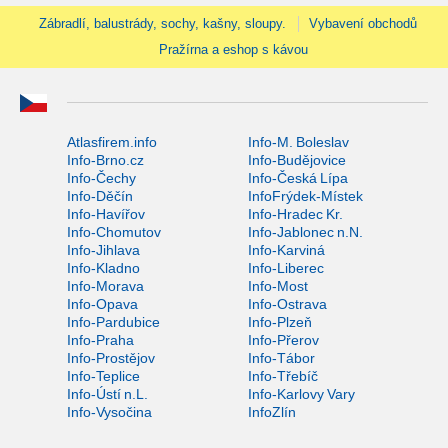
Zábradlí, balustrády, sochy, kašny, sloupy.
Vybavení obchodů
Pražírna a eshop s kávou
Atlasfirem.info
Info-M. Boleslav
Info-Brno.cz
Info-Budějovice
Info-Čechy
Info-Česká Lípa
Info-Děčín
InfoFrýdek-Místek
Info-Havířov
Info-Hradec Kr.
Info-Chomutov
Info-Jablonec n.N.
Info-Jihlava
Info-Karviná
Info-Kladno
Info-Liberec
Info-Morava
Info-Most
Info-Opava
Info-Ostrava
Info-Pardubice
Info-Plzeň
Info-Praha
Info-Přerov
Info-Prostějov
Info-Tábor
Info-Teplice
Info-Třebíč
Info-Ústí n.L.
Info-Karlovy Vary
Info-Vysočina
InfoZlín