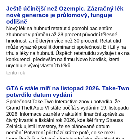
Ještě účinější než Ozempic. Zázračný lék
nové generace je průlomový, funguje
odlišně
Nový lék na hubnutí retatrutid pomohl pacientům
zhubnout v průměru až 28 procent původní tělesné
hmotnosti a některým více než 30 procent. Retatrutid
může výrazně posílit dominanci společnosti Eli Lilly na
trhu s léky na hubnutí. Úspěch retatrutidu zvyšuje tlak na
konkurenci, především na firmu Novo Nordisk, která
urychluje vývoj vlastních léků.
tento rok
GTA 6 stále míří na listopad 2026. Take-Two
potvrdilo datum vydání
Společnost Take-Two Interactive znovu potvrdila, že
Grand Theft Auto VI stále počítá s vydáním 19. listopadu
2026. Informace zazněla v aktuální finanční zprávě za
čtvrtý kvartál a fiskální rok 2026, kde šéf firmy Strauss
Zelnick ujistil investory, že se plánované datum
nemění.Potvrzení přichází krátce poté, co se mezi
fanoušky řešily údajné předobjednávky přes Best Buy.