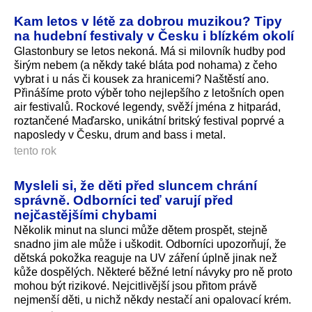
Kam letos v létě za dobrou muzikou? Tipy
na hudební festivaly v Česku i blízkém okolí
Glastonbury se letos nekoná. Má si milovník hudby pod
širým nebem (a někdy také bláta pod nohama) z čeho
vybrat i u nás či kousek za hranicemi? Naštěstí ano.
Přinášíme proto výběr toho nejlepšího z letošních open
air festivalů. Rockové legendy, svěží jména z hitparád,
roztančené Maďarsko, unikátní britský festival poprvé a
naposledy v Česku, drum and bass i metal.
tento rok
Mysleli si, že děti před sluncem chrání
správně. Odborníci teď varují před
nejčastějšími chybami
Několik minut na slunci může dětem prospět, stejně
snadno jim ale může i uškodit. Odborníci upozorňují, že
dětská pokožka reaguje na UV záření úplně jinak než
kůže dospělých. Některé běžné letní návyky pro ně proto
mohou být rizikové. Nejcitlivější jsou přitom právě
nejmenší děti, u nichž někdy nestačí ani opalovací krém.