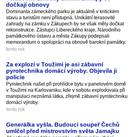
dočkají obnovy
Dominanta zámeckého parku je aktuálně v kritickém
stavu a turistům není přístupná. Unikátní terasovité
zahrady na zámku v Zákupech by se však měly dočkat
rekonstrukce. Zástupci Libereckého kraje, Národního
památkového ústavu a města Zákupy podepsali
memorandum o spolupráci na obnově barokní památky.
tento rok
Za explozí v Toužimi je asi zábavní
pyrotechnika domácí výroby. Objevila ji
policie
Pyrotechnik našel při prohlídce bytu v panelovém domě
v Toužimi na Karlovarsku, kde v sobotu explodovala při
manipulaci neznámá látka, zřejmě zábavní pyrotechniku
domácí výroby.
tento rok
Generálka vyšla. Budoucí soupeř Čechů
umlčel před mistrovstvím světa Jamajku