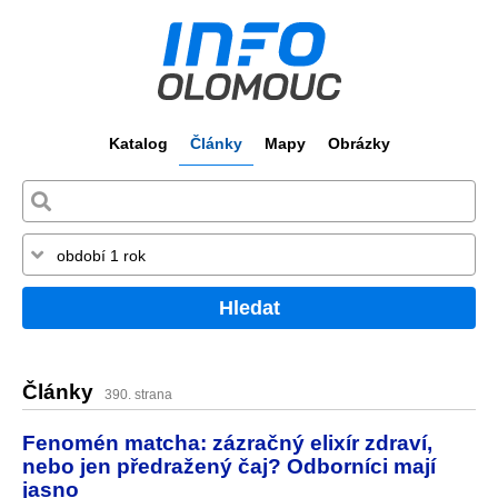
Katalog
Články
Mapy
Obrázky
Hledat
Články
390. strana
Fenomén matcha: zázračný elixír zdraví,
nebo jen předražený čaj? Odborníci mají
jasno