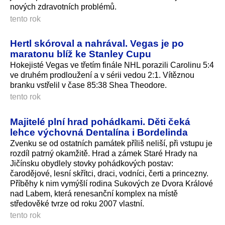
nových zdravotních problémů.
tento rok
Hertl skóroval a nahrával. Vegas je po
maratonu blíž ke Stanley Cupu
Hokejisté Vegas ve třetím finále NHL porazili Carolinu 5:4
ve druhém prodloužení a v sérii vedou 2:1. Vítěznou
branku vstřelil v čase 85:38 Shea Theodore.
tento rok
Majitelé plní hrad pohádkami. Děti čeká
lehce výchovná Dentalína i Bordelinda
Zvenku se od ostatních památek příliš neliší, při vstupu je
rozdíl patrný okamžitě. Hrad a zámek Staré Hrady na
Jičínsku obydlely stovky pohádkových postav:
čarodějové, lesní skřítci, draci, vodníci, čerti a princezny.
Příběhy k nim vymýšlí rodina Sukových ze Dvora Králové
nad Labem, která renesanční komplex na místě
středověké tvrze od roku 2007 vlastní.
tento rok