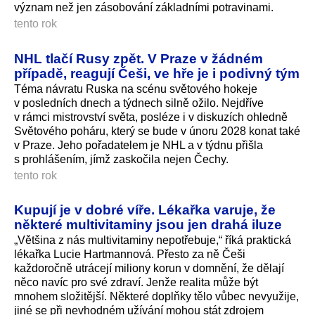
význam než jen zásobování základními potravinami.
tento rok
NHL tlačí Rusy zpět. V Praze v žádném
případě, reagují Češi, ve hře je i podivný tým
Téma návratu Ruska na scénu světového hokeje
v posledních dnech a týdnech silně ožilo. Nejdříve
v rámci mistrovství světa, posléze i v diskuzích ohledně
Světového poháru, který se bude v únoru 2028 konat také
v Praze. Jeho pořadatelem je NHL a v týdnu přišla
s prohlášením, jímž zaskočila nejen Čechy.
tento rok
Kupují je v dobré víře. Lékařka varuje, že
některé multivitaminy jsou jen drahá iluze
„Většina z nás multivitaminy nepotřebuje,“ říká praktická
lékařka Lucie Hartmannová. Přesto za ně Češi
každoročně utrácejí miliony korun v domnění, že dělají
něco navíc pro své zdraví. Jenže realita může být
mnohem složitější. Některé doplňky tělo vůbec nevyužije,
jiné se při nevhodném užívání mohou stát zdrojem