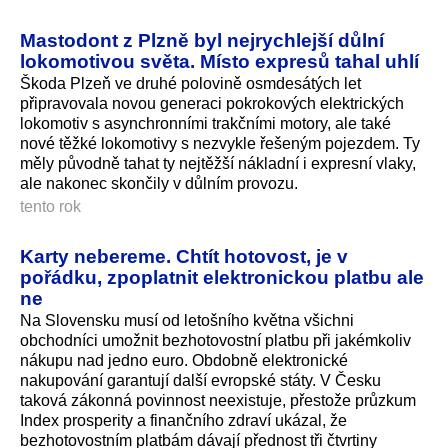
Mastodont z Plzně byl nejrychlejší důlní
lokomotivou světa. Místo expresů tahal uhlí
Škoda Plzeň ve druhé polovině osmdesátých let
připravovala novou generaci pokrokových elektrických
lokomotiv s asynchronními trakčními motory, ale také
nové těžké lokomotivy s nezvykle řešeným pojezdem. Ty
měly původně tahat ty nejtěžší nákladní i expresní vlaky,
ale nakonec skončily v důlním provozu.
tento rok
Karty nebereme. Chtít hotovost, je v
pořádku, zpoplatnit elektronickou platbu ale
ne
Na Slovensku musí od letošního května všichni
obchodníci umožnit bezhotovostní platbu při jakémkoliv
nákupu nad jedno euro. Obdobně elektronické
nakupování garantují další evropské státy. V Česku
taková zákonná povinnost neexistuje, přestože průzkum
Index prosperity a finančního zdraví ukázal, že
bezhotovostním platbám dávají přednost tři čtvrtiny