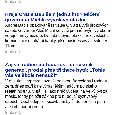
tento rok
Hraje ČNB s Babišem jednu hru? Mlčení
guvernéra Michla vyvolává otázky
Andrej Babiš opakovaně kritizuje ČNB za výši úrokových
sazeb. Guvernér Aleš Michl se vůči premiérovým výrokům
veřejně nevymezuje. Debata otevírá otázku nezávislosti a
komunikace centrální banky, píše businessový newletter
11am.
tento rok
Zajistil rodině budoucnost na několik
generací, prodal přes tři tisíce bytů: „Tohle
vás ve škole nenaučí“
V minulosti reprezentoval fotbalovou Barcelonu i rodnou
zem, dnes patří k nejvýraznějším hráčům polského
realitního trhu. V Itálii si jako hráč vydělal na velký byt za
měsíc, tehdy položil základ pro budoucí byznysový
úspěch. Obchoduje s tisícovkami bytů, do portfolia patří
ale i obchodní centra.
tento rok