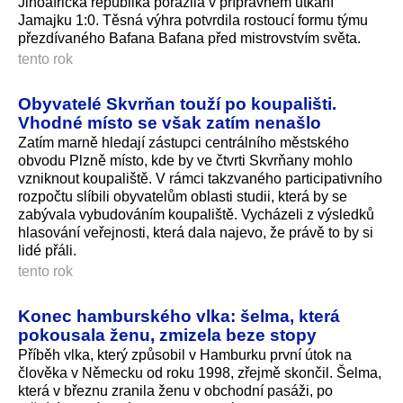
Jihoafrická republika porazila v přípravném utkání
Jamajku 1:0. Těsná výhra potvrdila rostoucí formu týmu
přezdívaného Bafana Bafana před mistrovstvím světa.
tento rok
Obyvatelé Skvrňan touží po koupališti.
Vhodné místo se však zatím nenašlo
Zatím marně hledají zástupci centrálního městského
obvodu Plzně místo, kde by ve čtvrti Skvrňany mohlo
vzniknout koupaliště. V rámci takzvaného participativního
rozpočtu slíbili obyvatelům oblasti studii, která by se
zabývala vybudováním koupaliště. Vycházeli z výsledků
hlasování veřejnosti, která dala najevo, že právě to by si
lidé přáli.
tento rok
Konec hamburského vlka: šelma, která
pokousala ženu, zmizela beze stopy
Příběh vlka, který způsobil v Hamburku první útok na
člověka v Německu od roku 1998, zřejmě skončil. Šelma,
která v březnu zranila ženu v obchodní pasáži, po