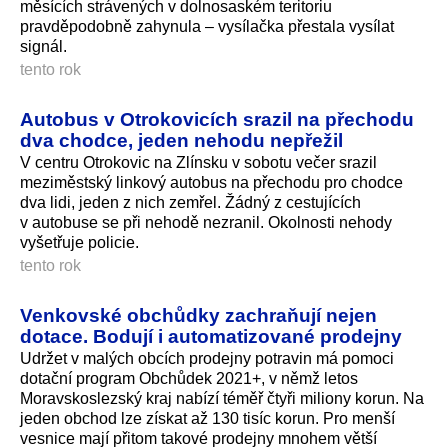
měsících strávených v dolnosaském teritoriu
pravděpodobně zahynula – vysílačka přestala vysílat
signál.
tento rok
Autobus v Otrokovicích srazil na přechodu
dva chodce, jeden nehodu nepřežil
V centru Otrokovic na Zlínsku v sobotu večer srazil
meziměstský linkový autobus na přechodu pro chodce
dva lidi, jeden z nich zemřel. Žádný z cestujících
v autobuse se při nehodě nezranil. Okolnosti nehody
vyšetřuje policie.
tento rok
Venkovské obchůdky zachraňují nejen
dotace. Bodují i automatizované prodejny
Udržet v malých obcích prodejny potravin má pomoci
dotační program Obchůdek 2021+, v němž letos
Moravskoslezský kraj nabízí téměř čtyři miliony korun. Na
jeden obchod lze získat až 130 tisíc korun. Pro menší
vesnice mají přitom takové prodejny mnohem větší