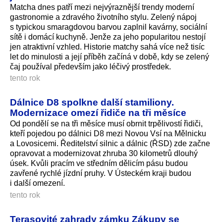
Matcha dnes patří mezi nejvýraznější trendy moderní
gastronomie a zdravého životního stylu. Zelený nápoj
s typickou smaragdovou barvou zaplnil kavárny, sociální
sítě i domácí kuchyně. Jenže za jeho popularitou nestojí
jen atraktivní vzhled. Historie matchy sahá více než tisíc
let do minulosti a její příběh začíná v době, kdy se zelený
čaj používal především jako léčivý prostředek.
tento rok
Dálnice D8 spolkne další stamiliony.
Modernizace omezí řidiče na tři měsíce
Od pondělí se na tři měsíce musí obrnit trpělivostí řidiči,
kteří pojedou po dálnici D8 mezi Novou Vsí na Mělnicku
a Lovosicemi. Ředitelství silnic a dálnic (ŘSD) zde začne
opravovat a modernizovat zhruba 30 kilometrů dlouhý
úsek. Kvůli pracím ve středním dělicím pásu budou
zavřené rychlé jízdní pruhy. V Ústeckém kraji budou
i další omezení.
tento rok
Terasovité zahrady zámku Zákupy se