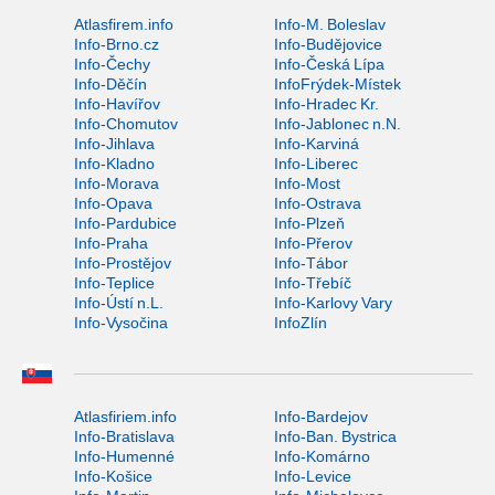
Atlasfirem.info
Info-M. Boleslav
Info-Brno.cz
Info-Budějovice
Info-Čechy
Info-Česká Lípa
Info-Děčín
InfoFrýdek-Místek
Info-Havířov
Info-Hradec Kr.
Info-Chomutov
Info-Jablonec n.N.
Info-Jihlava
Info-Karviná
Info-Kladno
Info-Liberec
Info-Morava
Info-Most
Info-Opava
Info-Ostrava
Info-Pardubice
Info-Plzeň
Info-Praha
Info-Přerov
Info-Prostějov
Info-Tábor
Info-Teplice
Info-Třebíč
Info-Ústí n.L.
Info-Karlovy Vary
Info-Vysočina
InfoZlín
Atlasfiriem.info
Info-Bardejov
Info-Bratislava
Info-Ban. Bystrica
Info-Humenné
Info-Komárno
Info-Košice
Info-Levice