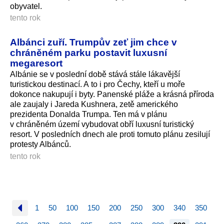
obyvatel.
tento rok
Albánci zuří. Trumpův zeť jim chce v
chráněném parku postavit luxusní
megaresort
Albánie se v poslední době stává stále lákavější
turistickou destinací. A to i pro Čechy, kteří u moře
dokonce nakupují i byty. Panenské pláže a krásná příroda
ale zaujaly i Jareda Kushnera, zetě amerického
prezidenta Donalda Trumpa. Ten má v plánu
v chráněném území vybudovat obří luxusní turistický
resort. V posledních dnech ale proti tomuto plánu zesilují
protesty Albánců.
tento rok
1
50
100
150
200
250
300
340
350