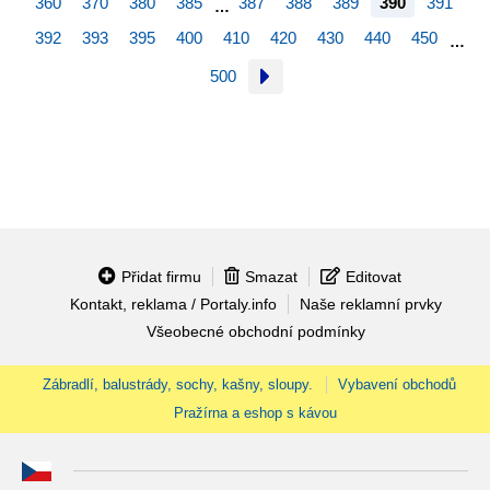
360
370
380
385
387
388
389
390
391
…
392
393
395
400
410
420
430
440
450
…
500
Přidat firmu
Smazat
Editovat
Kontakt, reklama / Portaly.info
Naše reklamní prvky
Všeobecné obchodní podmínky
Zábradlí, balustrády, sochy, kašny, sloupy.
Vybavení obchodů
Pražírna a eshop s kávou