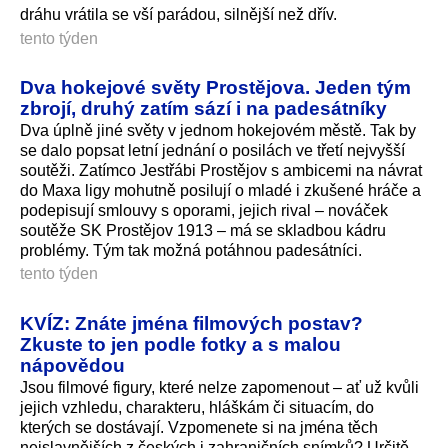
dráhu vrátila se vší parádou, silnější než dřív.
tento týden
Dva hokejové světy Prostějova. Jeden tým
zbrojí, druhý zatím sází i na padesátníky
Dva úplně jiné světy v jednom hokejovém městě. Tak by
se dalo popsat letní jednání o posilách ve třetí nejvyšší
soutěži. Zatímco Jestřábi Prostějov s ambicemi na návrat
do Maxa ligy mohutně posilují o mladé i zkušené hráče a
podepisují smlouvy s oporami, jejich rival – nováček
soutěže SK Prostějov 1913 – má se skladbou kádru
problémy. Tým tak možná potáhnou padesátníci.
tento týden
KVÍZ: Znáte jména filmových postav?
Zkuste to jen podle fotky a s malou
nápovědou
Jsou filmové figury, které nelze zapomenout – ať už kvůli
jejich vzhledu, charakteru, hláškám či situacím, do
kterých se dostávají. Vzpomenete si na jména těch
nejslavnějších z českých i zahraničních snímků? Určitě