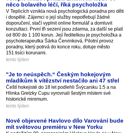
něco bolavého léčí, říká psycholožka
V Teplicích vznikla nová psychologická poradna pro děti
i dospělé. Zájemci o její služby nepotřebují žádné
doporučení, stačí vyplnit online formulář a domluvit
konzultaci. První tři sezení jsou zdarma, za další se platí
od 800 do 1 100 korun. Její ředitelkou je psycholožka a
psychoterapeutka Šárka Červinková. Pilotní provoz
poradny, který potrvá do konce roku, dotuje město
151 tisíci korunami.
tento týden
"Je to neúspěch.“ Českým hokejovým
mladíkům k vítězství nestačilo ani 47 střel
Čeští hokejisté do 18 let podlehli Švýcarsku 1:5 a na
Hlinka Gretzky Cupu vyrovnali šestým místem své
historické minimum.
tento týden
Nově objevené Havlovo dílo Varování bude
mít světovou premiéru v New Yorku