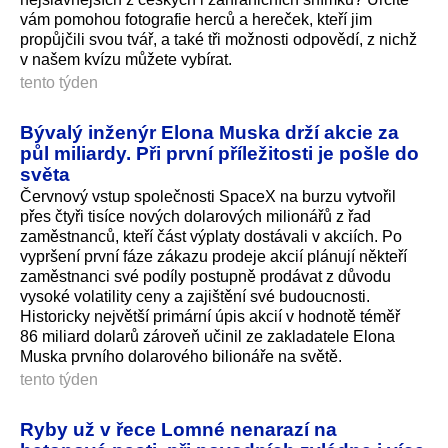
vám pomohou fotografie herců a hereček, kteří jim
propůjčili svou tvář, a také tři možnosti odpovědí, z nichž
v našem kvízu můžete vybírat.
tento týden
Bývalý inženýr Elona Muska drží akcie za
půl miliardy. Při první příležitosti je pošle do
světa
Červnový vstup společnosti SpaceX na burzu vytvořil
přes čtyři tisíce nových dolarových milionářů z řad
zaměstnanců, kteří část výplaty dostávali v akciích. Po
vypršení první fáze zákazu prodeje akcií plánují někteří
zaměstnanci své podíly postupně prodávat z důvodu
vysoké volatility ceny a zajištění své budoucnosti.
Historicky největší primární úpis akcií v hodnotě téměř
86 miliard dolarů zároveň učinil ze zakladatele Elona
Muska prvního dolarového bilionáře na světě.
tento týden
Ryby už v řece Lomné nenarazí na