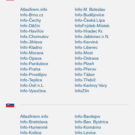
Atlasfirem.info
Info-M. Boleslav
Info-Brno.cz
Info-Budějovice
Info-Čechy
Info-Česká Lípa
Info-Děčín
InfoFrýdek-Místek
Info-Havířov
Info-Hradec Kr.
Info-Chomutov
Info-Jablonec n.N.
Info-Jihlava
Info-Karviná
Info-Kladno
Info-Liberec
Info-Morava
Info-Most
Info-Opava
Info-Ostrava
Info-Pardubice
Info-Plzeň
Info-Praha
Info-Přerov
Info-Prostějov
Info-Tábor
Info-Teplice
Info-Třebíč
Info-Ústí n.L.
Info-Karlovy Vary
Info-Vysočina
InfoZlín
Atlasfiriem.info
Info-Bardejov
Info-Bratislava
Info-Ban. Bystrica
Info-Humenné
Info-Komárno
Info-Košice
Info-Levice