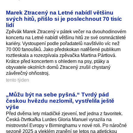
Marek Ztracený na Letné nabídl většinu
svých hitů, přišlo si je poslechnout 70 tisíc
lidí
Zpěvák Marek Ztracený v pátek večer na dvouhodinovém
koncertu na Letné nabídl většinu hitů ze své osmnáctileté
kariéry. Vystoupení podle pořadatelů navštívilo víc než
70 000 fanoušků. Jako předskokan natěšené publikum
roztleskala a rozezpívala zpěvačka Martina Pártlová.
Krátce před koncertem s ohledem na psy, ptáky a
obyvatele okolních domů Ztracený zrušil chystaný
závěrečný ohňostroj.
tento týden
„Můžu být na sebe pyšná.“ Tvrdý pád
českou hvězdu nezlomil, vystřelila ještě
výše
Před dvěma lety mladičké zjevení, teď jedna z favoritek.
Česká čtvrtkařka Lurdes Gloria Manuel vyrazila na
mistrovství Evropy v Birminghamu v nové roli. Po náročné
sezoně 2025 a vleklém zranění se letos na atletickou