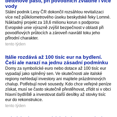
betonové pasti, při povodních zvládne i více
vody
Státní podnik Lesy ČR dokončil rozsáhlou revitalizaci
více než půlkilometrového úseku beskydské řeky Lomné.
Nákladný projekt za 18,6 milionu korun s podporou
Evropské unie výrazně zvýšil bezpečnost v oblasti při
povodňových průtocích a zároveň navrátil toku jeho
přírodní charakter.
tento týden
Itálie rozdává až 100 tisíc eur na bydlení.
Češi ale narazí na jednu zásadní podmínku
Domy za symbolické euro nebo dotace až 100 tisíc eur
vypadají jako splněný sen. Ve skutečnosti ale italské
regiony nehledají investory ani majitele prázdninových
chalup. Potřebují nové sousedy. Kdo chce veřejné peníze
získat, musí se často skutečně přestěhovat, zřídit si v obci
hlavní bydliště a investovat další desítky až stovky tisíc
eur do rekonstrukce.
tento týden