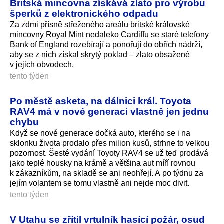
Britská mincovna získává zlato pro výrobu
šperků z elektronického odpadu
Za zdmi přísně střeženého areálu britské královské
mincovny Royal Mint nedaleko Cardiffu se staré telefony
Bank of England rozebírají a ponořují do obřích nádrží,
aby se z nich získal skrytý poklad – zlato obsažené
v jejich obvodech.
tento týden
Po městě asketa, na dálnici král. Toyota
RAV4 má v nové generaci vlastně jen jednu
chybu
Když se nové generace dočká auto, kterého se i na
sklonku života prodalo přes milion kusů, strhne to velkou
pozornost. Šesté vydání Toyoty RAV4 se už teď prodává
jako teplé housky na krámě a většina aut míří rovnou
k zákazníkům, na skladě se ani neohřejí. A po týdnu za
jejím volantem se tomu vlastně ani nejde moc divit.
tento týden
V Utahu se zřítil vrtulník hasící požár, osud