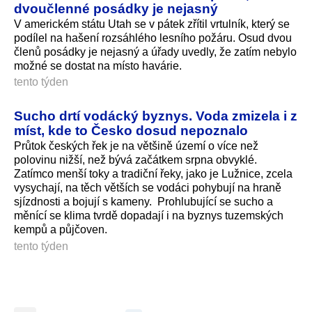
dvoučlenné posádky je nejasný
V americkém státu Utah se v pátek zřítil vrtulník, který se
podílel na hašení rozsáhlého lesního požáru. Osud dvou
členů posádky je nejasný a úřady uvedly, že zatím nebylo
možné se dostat na místo havárie.
tento týden
Sucho drtí vodácký byznys. Voda zmizela i z
míst, kde to Česko dosud nepoznalo
Průtok českých řek je na většině území o více než
polovinu nižší, než bývá začátkem srpna obvyklé.
Zatímco menší toky a tradiční řeky, jako je Lužnice, zcela
vysychají, na těch větších se vodáci pohybují na hraně
sjízdnosti a bojují s kameny. Prohlubující se sucho a
měnící se klima tvrdě dopadají i na byznys tuzemských
kempů a půjčoven.
tento týden