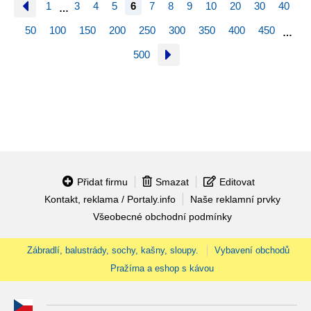
1
3
4
5
6
7
8
9
10
20
30
40
…
50
100
150
200
250
300
350
400
450
…
500
Přidat firmu
Smazat
Editovat
Kontakt, reklama / Portaly.info
Naše reklamní prvky
Všeobecné obchodní podmínky
Zábradlí, balustrády, sochy, kašny, sloupy.
Vybavení obchodů
Pražírna a eshop s kávou