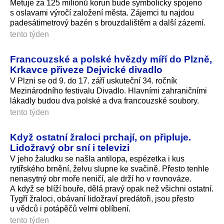
Metuje za 125 milionů korun bude symbolicky spojeno
s oslavami výročí založení města. Zájemci tu najdou
padesátimetrový bazén s brouzdalištěm a další zázemí.
tento týden
Francouzské a polské hvězdy míří do Plzně,
Krkavce přiveze Dejvické divadlo
V Plzni se od 9. do 17. září uskuteční 34. ročník
Mezinárodního festivalu Divadlo. Hlavními zahraničními
lákadly budou dva polské a dva francouzské soubory.
tento týden
Když ostatní žraloci prchají, on připluje.
Lidožravý obr sní i televizi
V jeho žaludku se našla antilopa, espézetka i kus
rytířského brnění, želvu slupne ke svačině. Přesto tenhle
nenasytný obr moře neničí, ale drží ho v rovnováze.
A když se blíží bouře, dělá pravý opak než všichni ostatní.
Tygří žraloci, obávaní lidožraví predátoři, jsou přesto
u vědců i potápěčů velmi oblíbení.
tento týden