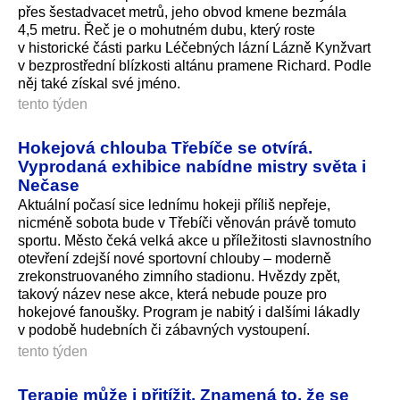
přes šestadvacet metrů, jeho obvod kmene bezmála
4,5 metru. Řeč je o mohutném dubu, který roste
v historické části parku Léčebných lázní Lázně Kynžvart
v bezprostřední blízkosti altánu pramene Richard. Podle
něj také získal své jméno.
tento týden
Hokejová chlouba Třebíče se otvírá.
Vyprodaná exhibice nabídne mistry světa i
Nečase
Aktuální počasí sice lednímu hokeji příliš nepřeje,
nicméně sobota bude v Třebíči věnován právě tomuto
sportu. Město čeká velká akce u příležitosti slavnostního
otevření zdejší nové sportovní chlouby – moderně
zrekonstruovaného zimního stadionu. Hvězdy zpět,
takový název nese akce, která nebude pouze pro
hokejové fanoušky. Program je nabitý i dalšími lákadly
v podobě hudebních či zábavných vystoupení.
tento týden
Terapie může i přitížit. Znamená to, že se