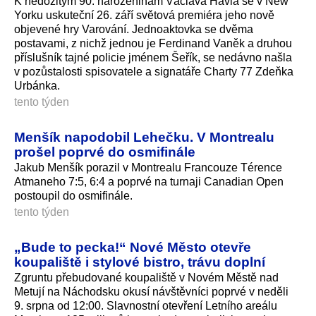
K nedožitým 90. narozeninám Václava Havla se v New
Yorku uskuteční 26. září světová premiéra jeho nově
objevené hry Varování. Jednoaktovka se dvěma
postavami, z nichž jednou je Ferdinand Vaněk a druhou
příslušník tajné policie jménem Šeřík, se nedávno našla
v pozůstalosti spisovatele a signatáře Charty 77 Zdeňka
Urbánka.
tento týden
Menšík napodobil Lehečku. V Montrealu
prošel poprvé do osmifinále
Jakub Menšík porazil v Montrealu Francouze Térence
Atmaneho 7:5, 6:4 a poprvé na turnaji Canadian Open
postoupil do osmifinále.
tento týden
„Bude to pecka!“ Nové Město otevře
koupaliště i stylové bistro, trávu doplní
Zgruntu přebudované koupaliště v Novém Městě nad
Metují na Náchodsku okusí návštěvníci poprvé v neděli
9. srpna od 12:00. Slavnostní otevření Letního areálu