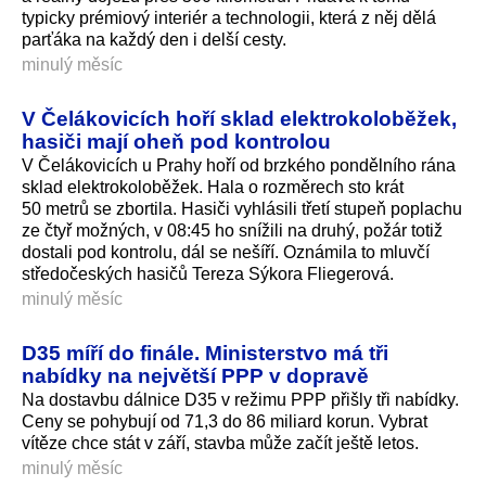
typicky prémiový interiér a technologii, která z něj dělá
parťáka na každý den i delší cesty.
minulý měsíc
V Čelákovicích hoří sklad elektrokoloběžek,
hasiči mají oheň pod kontrolou
V Čelákovicích u Prahy hoří od brzkého pondělního rána
sklad elektrokoloběžek. Hala o rozměrech sto krát
50 metrů se zbortila. Hasiči vyhlásili třetí stupeň poplachu
ze čtyř možných, v 08:45 ho snížili na druhý, požár totiž
dostali pod kontrolu, dál se nešíří. Oznámila to mluvčí
středočeských hasičů Tereza Sýkora Fliegerová.
minulý měsíc
D35 míří do finále. Ministerstvo má tři
nabídky na největší PPP v dopravě
Na dostavbu dálnice D35 v režimu PPP přišly tři nabídky.
Ceny se pohybují od 71,3 do 86 miliard korun. Vybrat
vítěze chce stát v září, stavba může začít ještě letos.
minulý měsíc