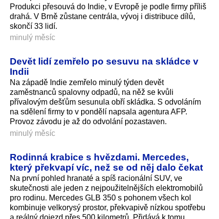
Produkci přesouvá do Indie, v Evropě je podle firmy příliš
drahá. V Brně zůstane centrála, vývoj i distribuce dílů,
skončí 33 lidí.
minulý měsíc
Devět lidí zemřelo po sesuvu na skládce v
Indii
Na západě Indie zemřelo minulý týden devět
zaměstnanců spalovny odpadů, na něž se kvůli
přívalovým dešťům sesunula obří skládka. S odvoláním
na sdělení firmy to v pondělí napsala agentura AFP.
Provoz závodu je až do odvolání pozastaven.
minulý měsíc
Rodinná krabice s hvězdami. Mercedes,
který překvapí víc, než se od něj dalo čekat
Na první pohled hranaté a spíš racionální SUV, ve
skutečnosti ale jeden z nejpoužitel­nějších elektromobilů
pro rodinu. Mercedes GLB 350 s pohonem všech kol
kombinuje velkorysý prostor, překvapivě nízkou spotřebu
a reálný dojezd přes 500 kilometrů. Přidává k tomu