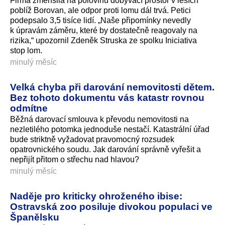
Firma zmenšila na polovinu dobývací prostor v lesích
poblíž Borovan, ale odpor proti lomu dál trvá. Petici
podepsalo 3,5 tisíce lidí. „Naše připomínky nevedly
k úpravám záměru, které by dostatečně reagovaly na
rizika,“ upozornil Zdeněk Struska ze spolku Iniciativa
stop lom.
minulý měsíc
Velká chyba při darování nemovitosti dětem.
Bez tohoto dokumentu vás katastr rovnou
odmítne
Běžná darovací smlouva k převodu nemovitosti na
nezletilého potomka jednoduše nestačí. Katastrální úřad
bude striktně vyžadovat pravomocný rozsudek
opatrovnického soudu. Jak darování správně vyřešit a
nepřijít přitom o střechu nad hlavou?
minulý měsíc
Naděje pro kriticky ohroženého ibise:
Ostravská zoo posiluje divokou populaci ve
Španělsku