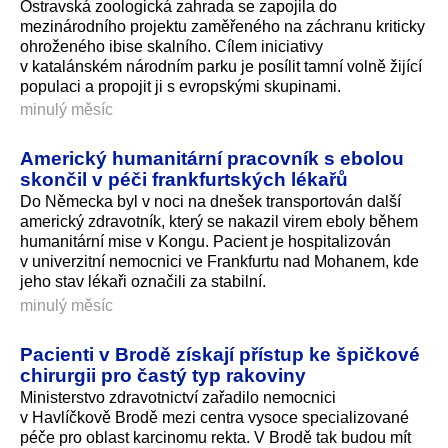
Ostravská zoologická zahrada se zapojila do
mezinárodního projektu zaměřeného na záchranu kriticky
ohroženého ibise skalního. Cílem iniciativy
v katalánském národním parku je posílit tamní volně žijící
populaci a propojit ji s evropskými skupinami.
minulý měsíc
Americký humanitární pracovník s ebolou
skončil v péči frankfurtských lékařů
Do Německa byl v noci na dnešek transportován další
americký zdravotník, který se nakazil virem eboly během
humanitární mise v Kongu. Pacient je hospitalizován
v univerzitní nemocnici ve Frankfurtu nad Mohanem, kde
jeho stav lékaři označili za stabilní.
minulý měsíc
Pacienti v Brodě získají přístup ke špičkové
chirurgii pro častý typ rakoviny
Ministerstvo zdravotnictví zařadilo nemocnici
v Havlíčkově Brodě mezi centra vysoce specializované
péče pro oblast karcinomu rekta. V Brodě tak budou mít