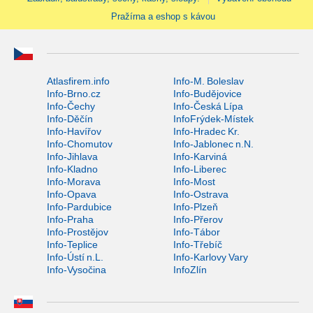
Pražírna a eshop s kávou
Atlasfirem.info
Info-M. Boleslav
Info-Brno.cz
Info-Budějovice
Info-Čechy
Info-Česká Lípa
Info-Děčín
InfoFrýdek-Místek
Info-Havířov
Info-Hradec Kr.
Info-Chomutov
Info-Jablonec n.N.
Info-Jihlava
Info-Karviná
Info-Kladno
Info-Liberec
Info-Morava
Info-Most
Info-Opava
Info-Ostrava
Info-Pardubice
Info-Plzeň
Info-Praha
Info-Přerov
Info-Prostějov
Info-Tábor
Info-Teplice
Info-Třebíč
Info-Ústí n.L.
Info-Karlovy Vary
Info-Vysočina
InfoZlín