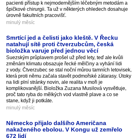
pacienti přístup k nejmodernějším léčebným metodám a
špičkové chirurgii. Ta už v některých ohledech dosahuje
úrovně fakultních pracovišť.
minulý měsíc
Smrtící jed a čelisti jako kleště. V Řecku
natahují sítě proti čtverzubcům, česká
bioložka varuje před jednou věcí
Suezským průplavem prošel už před lety, teď ale kvůli
změnám klimatu obsazuje řecké mělčiny a vyhání lidi
z vody. Čtverzubec se stal noční můrou tamních letovisek,
která proti němu začala stavět podmořské zátarasy. Útoky
na lidi plní stránky novin, ale realita v moři je
komplikovanější. Bioložka Zuzana Musilová vysvětluje,
proč tato ryba do mělkých vod vlastně plave a co se
stane, když ji potkáte.
minulý měsíc
Německo přijalo dalšího Američana
nakaženého ebolou. V Kongu už zemřelo
672 lidí