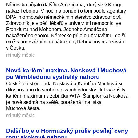
Německo přijalo dalšího Američana, který se v Kongu
nakazil ebolou. V noci na pondělí o tom podle agentury
DPA informovalo německé ministerstvo zdravotnictví.
Zdravotník je v péči lékařů v univerzitní nemocnici ve
Frankfurtu nad Mohanem. Jednoho Američana
nakaženého ebolou Německo přijalo už v květnu, další
muž s podezřením na nákazu byl tehdy hospitalizován
v Česku.
minulý měsíc
Nová kariérní maxima. Nosková i Muchová
po Wimbledonu vystřelily nahoru
České tenistky Linda Nosková a Karolína Muchová si
díky postupu do souboje o wimbledonský titul vylepšily
kariérní maximum v žebříčku WTA. Šampionka Nosková
je nově sedmá na světě, poražená finalistka
Muchová šestá.
minulý měsíc
Další boje o Hormuzský průliv posílají ceny
ropy skokově nahoru