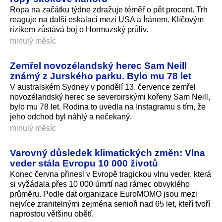
Ropa na začátku týdne zdražuje téměř o pět procent. Trh
reaguje na další eskalaci mezi USA a Íránem. Klíčovým
rizikem zůstává boj o Hormuzský průliv.
minulý měsíc
Zemřel novozélandský herec Sam Neill
známý z Jurského parku. Bylo mu 78 let
V australském Sydney v pondělí 13. července zemřel
novozélandský herec se severoirskými kořeny Sam Neill,
bylo mu 78 let. Rodina to uvedla na Instagramu s tím, že
jeho odchod byl náhlý a nečekaný.
minulý měsíc
Varovný důsledek klimatických změn: Vlna
veder stála Evropu 10 000 životů
Konec června přinesl v Evropě tragickou vlnu veder, která
si vyžádala přes 10 000 úmrtí nad rámec obvyklého
průměru. Podle dat organizace EuroMOMO jsou mezi
nejvíce zranitelnými zejména senioři nad 65 let, kteří tvoří
naprostou většinu obětí.