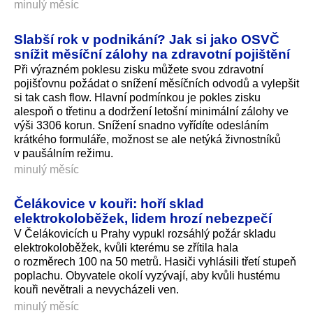
minulý měsíc
Slabší rok v podnikání? Jak si jako OSVČ
snížit měsíční zálohy na zdravotní pojištění
Při výrazném poklesu zisku můžete svou zdravotní
pojišťovnu požádat o snížení měsíčních odvodů a vylepšit
si tak cash flow. Hlavní podmínkou je pokles zisku
alespoň o třetinu a dodržení letošní minimální zálohy ve
výši 3306 korun. Snížení snadno vyřídíte odesláním
krátkého formuláře, možnost se ale netýká živnostníků
v paušálním režimu.
minulý měsíc
Čelákovice v kouři: hoří sklad
elektrokoloběžek, lidem hrozí nebezpečí
V Čelákovicích u Prahy vypukl rozsáhlý požár skladu
elektrokoloběžek, kvůli kterému se zřítila hala
o rozměrech 100 na 50 metrů. Hasiči vyhlásili třetí stupeň
poplachu. Obyvatele okolí vyzývají, aby kvůli hustému
kouři nevětrali a nevycházeli ven.
minulý měsíc