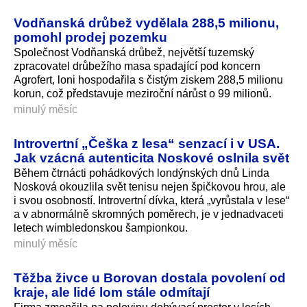
Vodňanská drůbež vydělala 288,5 milionu,
pomohl prodej pozemku
Společnost Vodňanská drůbež, největší tuzemský
zpracovatel drůbežího masa spadající pod koncern
Agrofert, loni hospodařila s čistým ziskem 288,5 milionu
korun, což představuje meziroční nárůst o 99 milionů.
minulý měsíc
Introvertní „Češka z lesa“ senzací i v USA.
Jak vzácná autenticita Noskové oslnila svět
Během čtrnácti pohádkových londýnských dnů Linda
Nosková okouzlila svět tenisu nejen špičkovou hrou, ale
i svou osobností. Introvertní dívka, která „vyrůstala v lese“
a v abnormálně skromných poměrech, je v jednadvaceti
letech wimbledonskou šampionkou.
minulý měsíc
Těžba živce u Borovan dostala povolení od
kraje, ale lidé lom stále odmítají