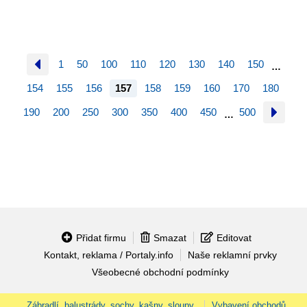
1
50
100
110
120
130
140
150
…
154
155
156
157
158
159
160
170
180
190
200
250
300
350
400
450
500
…
Přidat firmu
Smazat
Editovat
Kontakt, reklama / Portaly.info
Naše reklamní prvky
Všeobecné obchodní podmínky
Zábradlí, balustrády, sochy, kašny, sloupy.
Vybavení obchodů