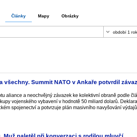
Články
Mapy
Obrázky
a všechny. Summit NATO v Ankaře potvrdil záva
tu aliance a neochvějný závazek ke kolektivní obraně podle čl
kupy vojenského vybavení v hodnotě 50 miliard dolarů. Deklara
ickém spojenectví a potvrzuje plán masivního navyšování výdaj
. Muž naletěl při konverzaci s rodilou mluvčí