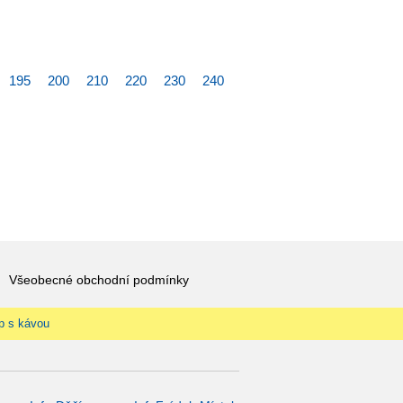
195
200
210
220
230
240
Všeobecné obchodní podmínky
p s kávou