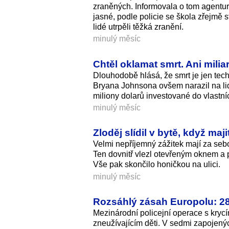
zraněných. Informovala o tom agentur
jasné, podle policie se škola zřejmě s
lidé utrpěli těžká zranění.
minulý měsíc
Chtěl oklamat smrt. Ani mili
Dlouhodobě hlásá, že smrt je jen tech
Bryana Johnsona ovšem narazil na lids
miliony dolarů investované do vlastn
minulý měsíc
Zloděj slídil v bytě, když ma
Velmi nepříjemný zážitek mají za sebo
Ten dovnitř vlezl otevřeným oknem a pu
Vše pak skončilo honičkou na ulici.
minulý měsíc
Rozsáhlý zásah Europolu: 28 
Mezinárodní policejní operace s kryc
zneužívajícím děti. V sedmi zapojenýc