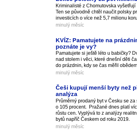
Kriminalisté z Chomutovska vyšetřují r
Ten se původně chtěl naučit polsky p
investicích o více než 5,7 milionu kor
minulý měsíc
KVÍZ: Pamatujete na prázdnin
poznáte je vy?
Pamatujete si ještě léto u babičky? 
nad stolem i věci, které dnešní děti č
do prázdnin, kdy se čas měřil oběde
minulý měsíc
Češi kupují menší byty než p
analýza
Průměrný prodaný byt v Česku se za s
o 105 procent. Pražané dnes platí ví
růstu cen. Vyplývá to z analýzy realit
bytů napříč Českem od roku 2019.
minulý měsíc