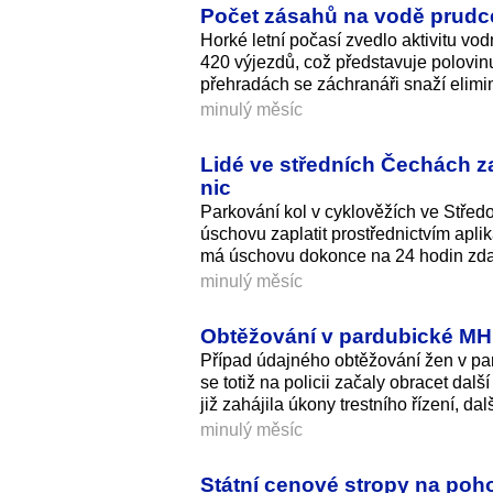
Počet zásahů na vodě prudce 
Horké letní počasí zvedlo aktivitu vod
420 výjezdů, což představuje polovi
přehradách se záchranáři snaží elimin
minulý měsíc
Lidé ve středních Čechách za
nic
Parkování kol v cyklověžích ve Středo
úschovu zaplatit prostřednictvím apl
má úschovu dokonce na 24 hodin zdar
minulý měsíc
Obtěžování v pardubické MHD 
Případ údajného obtěžování žen v pa
se totiž na policii začaly obracet da
již zahájila úkony trestního řízení, d
minulý měsíc
Státní cenové stropy na poho