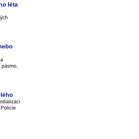
ho léta
kých
 nebo
za
í pásmo,
elého
dializaci
 Policie