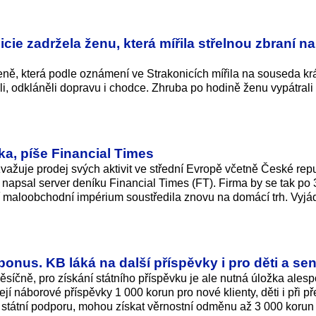
cie zadržela ženu, která mířila střelnou zbraní na
ženě, která podle oznámení ve Strakonicích mířila na souseda kr
eli, odkláněli dopravu i chodce. Zhruba po hodině ženu vypátrali
a, píše Financial Times
ažuje prodej svých aktivit ve střední Evropě včetně České repu
napsal server deníku Financial Times (FT). Firma by se tak po 3
í maloobchodní impérium soustředila znovu na domácí trh. Vyjá
bonus. KB láká na další příspěvky i pro děti a sen
měsíčně, pro získání státního příspěvku je ale nutná úložka ales
jí náborové příspěvky 1 000 korun pro nové klienty, děti i při p
 o státní podporu, mohou získat věrnostní odměnu až 3 000 korun