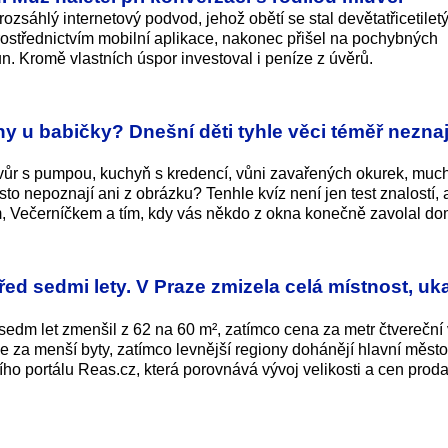
ozsáhlý internetový podvod, jehož obětí se stal devětatřicetilet
rostřednictvím mobilní aplikace, nakonec přišel na pochybných
un. Kromě vlastních úspor investoval i peníze z úvěrů.
y u babičky? Dnešní děti tyhle věci téměř neznaj
Dvůr s pumpou, kuchyň s kredencí, vůni zavařených okurek, muc
asto nepoznají ani z obrázku? Tenhle kvíz není jen test znalostí, 
m, Večerníčkem a tím, kdy vás někdo z okna konečně zavolal do
řed sedmi lety. V Praze zmizela celá místnost, uk
edm let zmenšil z 62 na 60 m², zatímco cena za metr čtvereční 
ce za menší byty, zatímco levnější regiony dohánějí hlavní měs
ního portálu Reas.cz, která porovnává vývoj velikosti a cen prod