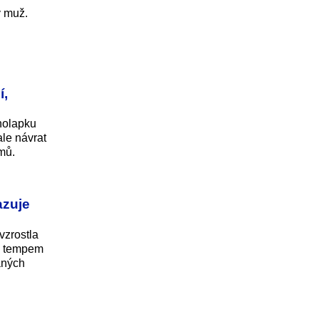
ý muž.
í,
holapku
ale návrat
mů.
azuje
vzrostla
to tempem
aných