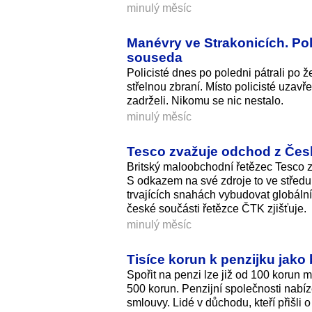
minulý měsíc
Manévry ve Strakonicích. Poli
souseda
Policisté dnes po poledni pátrali po 
střelnou zbraní. Místo policisté uzavř
zadrželi. Nikomu se nic nestalo.
minulý měsíc
Tesco zvažuje odchod z Česk
Britský maloobchodní řetězec Tesco zv
S odkazem na své zdroje to ve středu 
trvajících snahách vybudovat globáln
české součásti řetězce ČTK zjišťuje.
minulý měsíc
Tisíce korun k penzijku jako 
Spořit na penzi lze již od 100 korun 
500 korun. Penzijní společnosti nabíze
smlouvy. Lidé v důchodu, kteří přišli