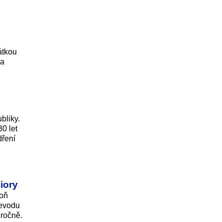
átkou
 a
bliky.
0 let
dření
iory
poň
řevodu
 ročně.