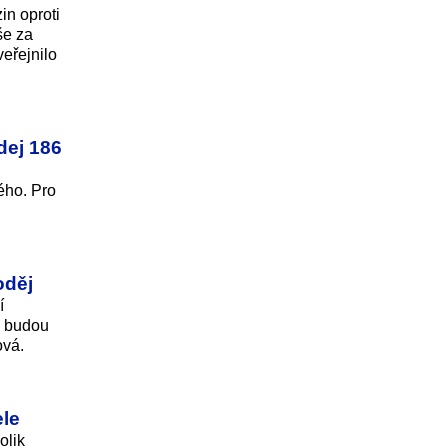
in oproti
še za
veřejnilo
dej 186
ého. Pro
oděj
í
i budou
ová.
ele
olik