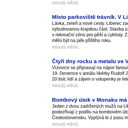
minulý měsíc
Místo parkoviště trávník. V 
Lávka, zeleň a nové cesty. Liberec za
vybudovanou krajskou část. Stavba za
v rekreační zónu pro pěší a cyklisty. 
mělo být na jaře příštího roku.
minulý měsíc
Čtyři dny rocku a metalu ve 
Vizovice se připravují na nápor fanou
19. července v areálu likérky Rudolf J
20 tisíc lidí a zájem o vstupenky je l
minulý měsíc
Bombový útok v Monaku má č
Jeden z dvou zadržených mužů na Ukr
podezřívají z podílu na bombovém út
Československu. Vyplývá to z pasu muž
minulý měsíc