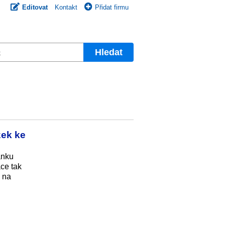
Editovat
Kontakt
Přidat firmu
Hledat
zek ke
ánku
ce tak
ů na