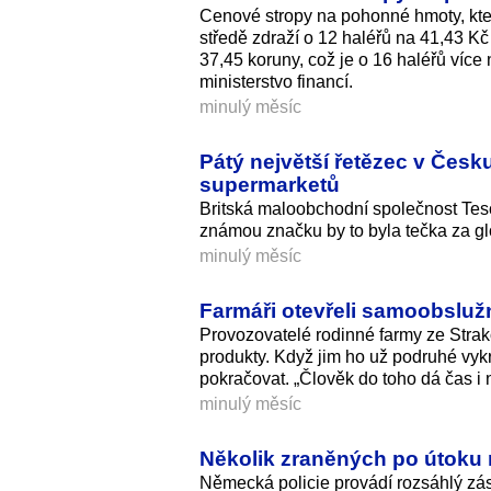
Cenové stropy na pohonné hmoty, které
středě zdraží o 12 haléřů na 41,43 Kč 
37,45 koruny, což je o 16 haléřů více 
ministerstvo financí.
minulý měsíc
Pátý největší řetězec v Česk
supermarketů
Britská maloobchodní společnost Tes
známou značku by to byla tečka za glo
minulý měsíc
Farmáři otevřeli samoobslužn
Provozovatelé rodinné farmy ze Strak
produkty. Když jim ho už podruhé vykr
pokračovat. „Člověk do toho dá čas i 
minulý měsíc
Několik zraněných po útoku 
Německá policie provádí rozsáhlý zá