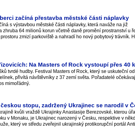
Liberci začíná přestavba městské části náplavky
číná s výstavbou městské části náplavky, která naváže na již
 zhruba 64 milionů korun včetně daně promění prostranství u ř
Z prostoru zmizí parkoviště a nahradí ho nový pobytový trávník. 
Vizovicích: Na Masters of Rock vystoupí přes 40 
šků tvrdé hudby. Festival Masters of Rock, který se uskuteční od
elínek, přivítá návštěvníky z 37 zemí světa. Pořadatelé očekávaj
etos mimořádný.
eskou stopu, zadržený Ukrajinec se narodil v 
ajině kvůli vraždě Ukrajinky Anastasije Berezovské, kterou úř
oku v Monaku, je Ukrajinec narozený v Česku, respektive v něk
e, který ve středu zveřejnil ukrajinský protikorupční portál Ant