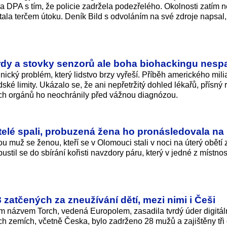
a DPA s tím, že policie zadržela podezřelého. Okolnosti zatím 
tala terčem útoku. Deník Bild s odvoláním na své zdroje napsal, 
ardy a stovky senzorů ale boha biohackingu nespa
nický problém, který lidstvo brzy vyřeší. Příběh amerického mili
ké limity. Ukázalo se, že ani nepřetržitý dohled lékařů, přísný 
ích orgánů ho neochránily před vážnou diagnózou.
jitelé spali, probuzená žena ho pronásledovala na 
u muž se ženou, kteří se v Olomouci stali v noci na úterý obětí 
stil se do sbírání kořisti navzdory páru, který v jedné z místnost
zatčených za zneužívání dětí, mezi nimi i Češi
ím názvem Torch, vedená Europolem, zasadila tvrdý úder digitál
h zemích, včetně Česka, bylo zadrženo 28 mužů a zajištěny tři 