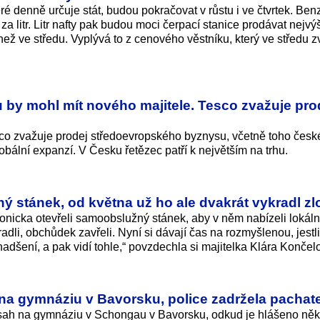
 denně určuje stát, budou pokračovat v růstu i ve čtvrtek. Benz
za litr. Litr nafty pak budou moci čerpací stanice prodávat nejvý
než ve středu. Vyplývá to z cenového věstníku, který ve středu z
u by mohl mít nového majitele. Tesco zvažuje pro
co zvažuje prodej středoevropského byznysu, včetně toho česk
bální expanzí. V Česku řetězec patří k největším na trhu.
ý stánek, od května už ho ale dvakrát vykradl zl
onicka otevřeli samoobslužný stánek, aby v něm nabízeli lokáln
adli, obchůdek zavřeli. Nyní si dávají čas na rozmyšlenou, jestl
nadšení, a pak vidí tohle,“ povzdechla si majitelka Klára Končel
na gymnáziu v Bavorsku, police zadržela pachat
sah na gymnáziu v Schongau v Bavorsku, odkud je hlášeno něk