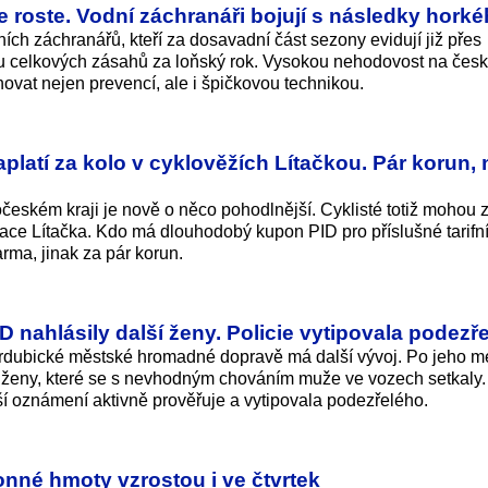
roste. Vodní záchranáři bojují s následky horké
ních záchranářů, kteří za dosavadní část sezony evidují již přes
nu celkových zásahů za loňský rok. Vysokou nehodovost na čes
ovat nejen prevencí, ale i špičkovou technikou.
platí za kolo v cyklověžích Lítačkou. Pár korun,
českém kraji je nově o něco pohodlnější. Cyklisté totiž mohou 
ikace Lítačka. Kdo má dlouhodobý kupon PID pro příslušné tarifn
ma, jinak za pár korun.
nahlásily další ženy. Policie vytipovala podezř
rdubické městské hromadné dopravě má další vývoj. Po jeho me
lší ženy, které se s nevhodným chováním muže ve vozech setkaly.
alší oznámení aktivně prověřuje a vytipovala podezřelého.
nné hmoty vzrostou i ve čtvrtek