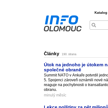
Katalog
Články
190. strana
Útok na jednoho je útokem n
společné obraně
Summit NATO v Ankaře potvrdil jedno
5. Spojenci zároveň oznámili nové ná
reaguje na pochybnosti o transatlant
obranu.
minulý měsíc
Lekce polštiny za pět milionů