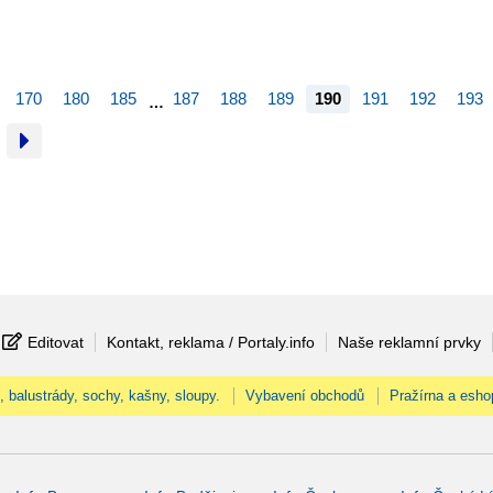
170
180
185
187
188
189
190
191
192
193
…
Editovat
Kontakt, reklama / Portaly.info
Naše reklamní prvky
, balustrády, sochy, kašny, sloupy.
Vybavení obchodů
Pražírna a esho