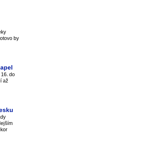
eky
Hotovo by
kapel
 16. do
í až
Česku
ady
dejším
ikor