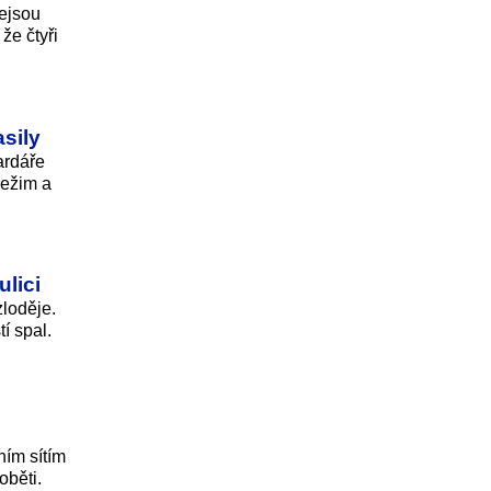
nejsou
že čtyři
sily
ardáře
režim a
ulici
zloděje.
í spal.
ním sítím
oběti.