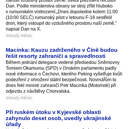
narušil vzdušný prostor země, uvedl prezident Nicušor
Dan. Podle ministerstva obrany se stroj zřítil hluboko
v rumunském vnitrozemí.„Dnes dopoledne kolem 11:00
(10:00 SELČ) rumunský pilot v letounu F-16 sestřelil
dron, který vstoupil do vzdušného prostoru naší země,“
napsal Dan na X.
minulý měsíc
Macinka: Kauzu zadrženého v Číně budou
řešit resorty zahraničí a spravedlnosti
Během jednání delegace vedené předsedou Sněmovny
Tomiem Okamurou (SPD) v čínském parlamentu padly
nové informace o Čechovi, kterého Peking vyšetřuje kvůli
podezření z ohrožení státní bezpečnosti. Novinářům to
dnes řekl ministr zahraničí Petr Macinka (Motoristé) při
odjezdu z návštěvy Chorvatska.
minulý měsíc
Při ruském útoku v Kyjevské oblasti
zahynulo deset osob, uvedly ukrajinské
úřady