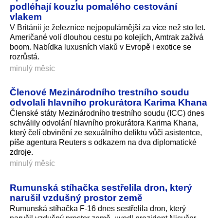
podléhají kouzlu pomalého cestování
vlakem
V Británii je železnice nejpopulárnější za více než sto let.
Američané volí dlouhou cestu po kolejích, Amtrak zažívá
boom. Nabídka luxusních vlaků v Evropě i exotice se
rozrůstá.
minulý měsíc
Členové Mezinárodního trestního soudu
odvolali hlavního prokurátora Karima Khana
Členské státy Mezinárodního trestního soudu (ICC) dnes
schválily odvolání hlavního prokurátora Karima Khana,
který čelí obvinění ze sexuálního deliktu vůči asistentce,
píše agentura Reuters s odkazem na dva diplomatické
zdroje.
minulý měsíc
Rumunská stíhačka sestřelila dron, který
narušil vzdušný prostor země
Rumunská stíhačka F-16 dnes sestřelila dron, který