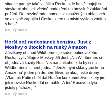
situace panuje také v Itálii a Řecku, kde hasiči bojují se
stovkami ohnisek včetně podezření na úmyslné zakládání
požárů. Do mezinárodní pomoci v zasažených oblastech
se aktivně zapojilo i Česko, které na místo vyslalo vrtulník
s hasiči.
minulý měsíc
Horší než nedostanek benzinu. Just z
Moskvy o útocích na ruský Amazon
Zásilkový obchod Wildberries je srdce putinovského
Ruska, vysvětluje z Moskvy Jiří Just. „Na Wildberries si
objednává každý Rus. Neznám nikoho, kdo by si na
Wildberries nic neobjednal.“ Jenže nyní sklady „ruského
Amazonu“ jeden po druhém likvidují ukrajinské drony.
„Vladimir Putin chtěl dát Rusům konzumní život, který jim
jelcinovské Rusko dát nemohlo. A teď Rusové o tyto
jistoty přicházejí.“
minulý měsíc