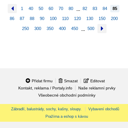
1
40
50
60
70
80
82
83
84
85
…
86
87
88
90
100
110
120
130
150
200
250
300
350
400
450
500
…
Přidat firmu
Smazat
Editovat
Kontakt, reklama / Portaly.info
Naše reklamní prvky
Všeobecné obchodní podmínky
Zábradlí, balustrády, sochy, kašny, sloupy.
Vybavení obchodů
Pražírna a eshop s kávou