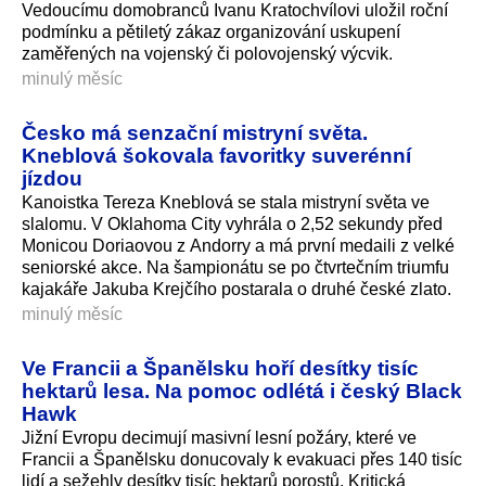
Vedoucímu domobranců Ivanu Kratochvílovi uložil roční
podmínku a pětiletý zákaz organizování uskupení
zaměřených na vojenský či polovojenský výcvik.
minulý měsíc
Česko má senzační mistryní světa.
Kneblová šokovala favoritky suverénní
jízdou
Kanoistka Tereza Kneblová se stala mistryní světa ve
slalomu. V Oklahoma City vyhrála o 2,52 sekundy před
Monicou Doriaovou z Andorry a má první medaili z velké
seniorské akce. Na šampionátu se po čtvrtečním triumfu
kajakáře Jakuba Krejčího postarala o druhé české zlato.
minulý měsíc
Ve Francii a Španělsku hoří desítky tisíc
hektarů lesa. Na pomoc odlétá i český Black
Hawk
Jižní Evropu decimují masivní lesní požáry, které ve
Francii a Španělsku donucovaly k evakuaci přes 140 tisíc
lidí a sežehly desítky tisíc hektarů porostů. Kritická