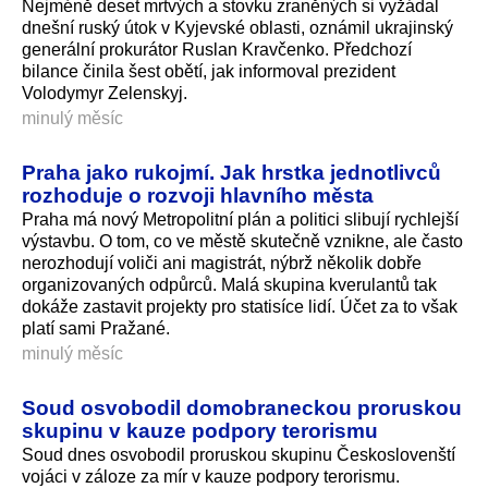
Nejméně deset mrtvých a stovku zraněných si vyžádal
dnešní ruský útok v Kyjevské oblasti, oznámil ukrajinský
generální prokurátor Ruslan Kravčenko. Předchozí
bilance činila šest obětí, jak informoval prezident
Volodymyr Zelenskyj.
minulý měsíc
Praha jako rukojmí. Jak hrstka jednotlivců
rozhoduje o rozvoji hlavního města
Praha má nový Metropolitní plán a politici slibují rychlejší
výstavbu. O tom, co ve městě skutečně vznikne, ale často
nerozhodují voliči ani magistrát, nýbrž několik dobře
organizovaných odpůrců. Malá skupina kverulantů tak
dokáže zastavit projekty pro statisíce lidí. Účet za to však
platí sami Pražané.
minulý měsíc
Soud osvobodil domobraneckou proruskou
skupinu v kauze podpory terorismu
Soud dnes osvobodil proruskou skupinu Českoslovenští
vojáci v záloze za mír v kauze podpory terorismu.