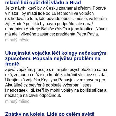
mladé lidi opět dělí vládu a Hrad
Je to návrh, který by v Česku znamenal přelom. Poprvé
v historii by mladí lidé od 16 let mohli ve volbách
rozhodovat o tom, kdo povede obec či město, ve kterém
žijí. Hodně politiků by návrh podpořilo, ale naráží
u premiéra Andreje Babiše (ANO) a jeho koalice. Návrh
má ale i vlivného zastánce: prezidenta Petra Pavla.
minulý měsíc
Ukrajinská vojačka léčí kolegy nečekaným
způsobem. Popsala největší problém na
frontě
Zpívá vojákům, pracuje s nimi jako psycholožka a sama
říká, že hudba může na frontě zachránit víc, než se zdá.
Ukrajinská vojačka Krystyna Panasjuk v rozhovoru pro
Aktuállně.cz otevřeně popisuje vyčerpání, stres
i nedostatek lidí, kteří by mohli vojáky na bojišti střídat a
nechat je na chvíli odpočinout.
minulý měsíc
Zpátky na koleje. Lidé po celém světě