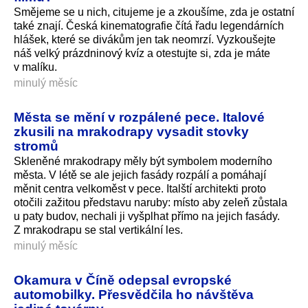
Smějeme se u nich, citujeme je a zkoušíme, zda je ostatní
také znají. Česká kinematografie čítá řadu legendárních
hlášek, které se divákům jen tak neomrzí. Vyzkoušejte
náš velký prázdninový kvíz a otestujte si, zda je máte
v malíku.
minulý měsíc
Města se mění v rozpálené pece. Italové
zkusili na mrakodrapy vysadit stovky
stromů
Skleněné mrakodrapy měly být symbolem moderního
města. V létě se ale jejich fasády rozpálí a pomáhají
měnit centra velkoměst v pece. Italští architekti proto
otočili zažitou představu naruby: místo aby zeleň zůstala
u paty budov, nechali ji vyšplhat přímo na jejich fasády.
Z mrakodrapu se stal vertikální les.
minulý měsíc
Okamura v Číně odepsal evropské
automobilky. Přesvědčila ho návštěva