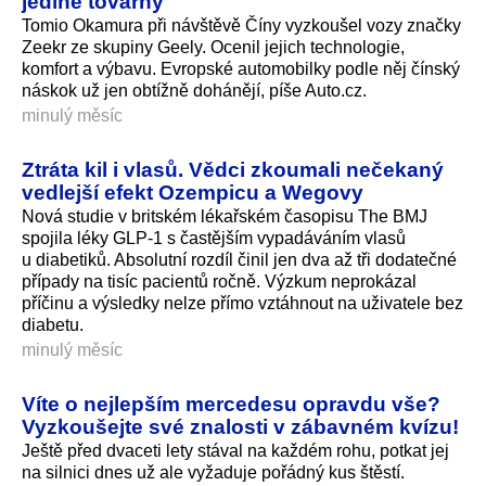
jediné továrny
Tomio Okamura při návštěvě Číny vyzkoušel vozy značky
Zeekr ze skupiny Geely. Ocenil jejich technologie,
komfort a výbavu. Evropské automobilky podle něj čínský
náskok už jen obtížně dohánějí, píše Auto.cz.
minulý měsíc
Ztráta kil i vlasů. Vědci zkoumali nečekaný
vedlejší efekt Ozempicu a Wegovy
Nová studie v britském lékařském časopisu The BMJ
spojila léky GLP-1 s častějším vypadáváním vlasů
u diabetiků. Absolutní rozdíl činil jen dva až tři dodatečné
případy na tisíc pacientů ročně. Výzkum neprokázal
příčinu a výsledky nelze přímo vztáhnout na uživatele bez
diabetu.
minulý měsíc
Víte o nejlepším mercedesu opravdu vše?
Vyzkoušejte své znalosti v zábavném kvízu!
Ještě před dvaceti lety stával na každém rohu, potkat jej
na silnici dnes už ale vyžaduje pořádný kus štěstí.