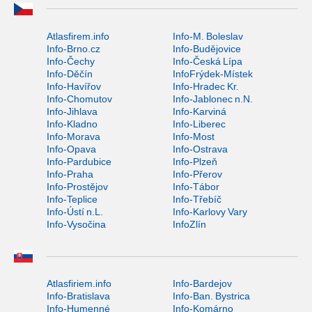
Atlasfirem.info
Info-M. Boleslav
Info-Brno.cz
Info-Budějovice
Info-Čechy
Info-Česká Lípa
Info-Děčín
InfoFrýdek-Místek
Info-Havířov
Info-Hradec Kr.
Info-Chomutov
Info-Jablonec n.N.
Info-Jihlava
Info-Karviná
Info-Kladno
Info-Liberec
Info-Morava
Info-Most
Info-Opava
Info-Ostrava
Info-Pardubice
Info-Plzeň
Info-Praha
Info-Přerov
Info-Prostějov
Info-Tábor
Info-Teplice
Info-Třebíč
Info-Ústí n.L.
Info-Karlovy Vary
Info-Vysočina
InfoZlín
Atlasfiriem.info
Info-Bardejov
Info-Bratislava
Info-Ban. Bystrica
Info-Humenné
Info-Komárno