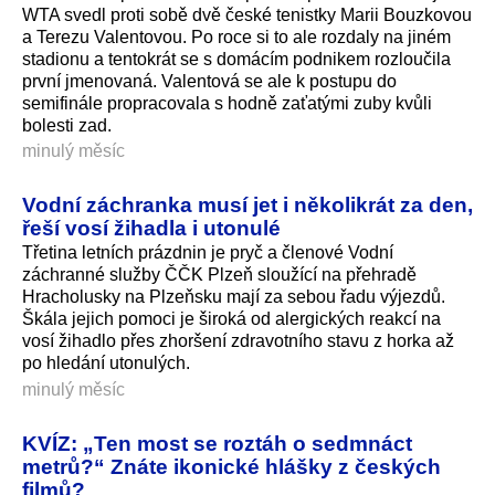
WTA svedl proti sobě dvě české tenistky Marii Bouzkovou
a Terezu Valentovou. Po roce si to ale rozdaly na jiném
stadionu a tentokrát se s domácím podnikem rozloučila
první jmenovaná. Valentová se ale k postupu do
semifinále propracovala s hodně zaťatými zuby kvůli
bolesti zad.
minulý měsíc
Vodní záchranka musí jet i několikrát za den,
řeší vosí žihadla i utonulé
Třetina letních prázdnin je pryč a členové Vodní
záchranné služby ČČK Plzeň sloužící na přehradě
Hracholusky na Plzeňsku mají za sebou řadu výjezdů.
Škála jejich pomoci je široká od alergických reakcí na
vosí žihadlo přes zhoršení zdravotního stavu z horka až
po hledání utonulých.
minulý měsíc
KVÍZ: „Ten most se roztáh o sedmnáct
metrů?“ Znáte ikonické hlášky z českých
filmů?