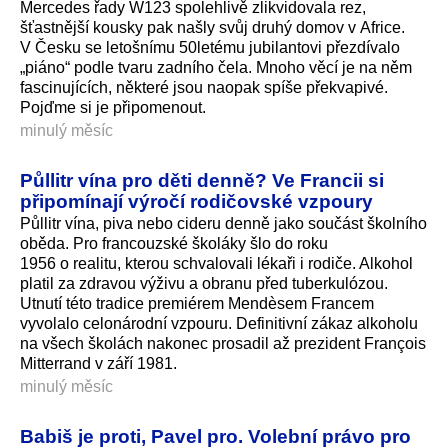
Mercedes řady W123 spolehlivě zlikvidovala rez,
šťastnější kousky pak našly svůj druhý domov v Africe.
V Česku se letošnímu 50letému jubilantovi přezdívalo
„piáno“ podle tvaru zadního čela. Mnoho věcí je na něm
fascinujících, některé jsou naopak spíše překvapivé.
Pojďme si je připomenout.
minulý měsíc
Půllitr vína pro děti denně? Ve Francii si
připomínají výročí rodičovské vzpoury
Půllitr vína, piva nebo cideru denně jako součást školního
oběda. Pro francouzské školáky šlo do roku
1956 o realitu, kterou schvalovali lékaři i rodiče. Alkohol
platil za zdravou výživu a obranu před tuberkulózou.
Utnutí této tradice premiérem Mendèsem Francem
vyvolalo celonárodní vzpouru. Definitivní zákaz alkoholu
na všech školách nakonec prosadil až prezident François
Mitterrand v září 1981.
minulý měsíc
Babiš je proti, Pavel pro. Volební právo pro