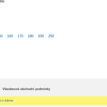
vou
50
160
170
180
200
250
Všeobecné obchodní podmínky
p s kávou