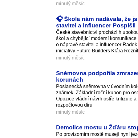
minulý měsíc
🎧 Škola nám nadávala, že js
stavitel a influencer Pospíšil
České stavebnictví prochází hlubokou 
škol a chybějící moderní komunikace 
o nápravě stavitel a influencer Rade
iniciativy Future Builders Klára Řezní
minulý měsíc
Sněmovna podpořila zmrazení
korunách
Poslanecká sněmovna v úvodním kole p
známek. Základní roční kupon pro osob
Opozice vládní návrh ostře kritizuje a
rozpočtovou díru.
minulý měsíc
Demolice mostu u Žďáru stop
Po provizorním mostě musejí nyní jez