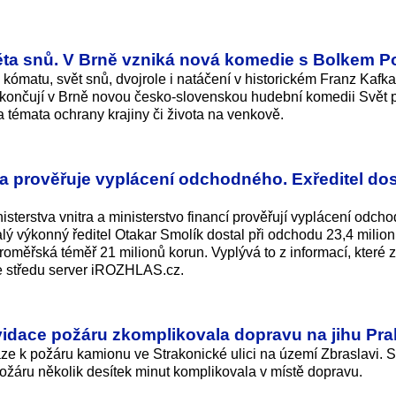
ta snů. V Brně vzniká nová komedie s Bolkem P
 kómatu, svět snů, dvojrole i natáčení v historickém Franz Kafka
okončují v Brně novou česko-slovenskou hudební komedii Svět 
 témata ochrany krajiny či života na venkově.
ra prověřuje vyplácení odchodného. Exředitel dos
isterstva vnitra a ministerstvo financí prověřují vyplácení odch
lý výkonný ředitel Otakar Smolík dostal při odchodu 23,4 milion
oměřská téměř 21 milionů korun. Vyplývá to z informací, které z
e středu server iROZHLAS.cz.
vidace požáru zkomplikovala dopravu na jihu Pr
aze k požáru kamionu ve Strakonické ulici na území Zbraslavi. 
ožáru několik desítek minut komplikovala v místě dopravu.