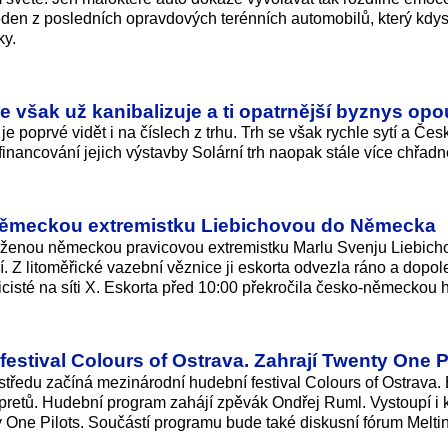
eden z posledních opravdových terénních automobilů, který kdys
ky.
se však už kanibalizuje a ti opatrnější byznys opo
je poprvé vidět i na číslech z trhu. Trh se však rychle sytí a Čes
financování jejich výstavby Solární trh naopak stále více chřadn
 německou extremistku Liebichovou do Německa
drženou německou pravicovou extremistku Marlu Svenju Liebich
 Z litoměřické vazební věznice ji eskorta odvezla ráno a dopole
isté na síti X. Eskorta před 10:00 překročila česko-německou h
festival Colours of Ostrava. Zahrají Twenty One P
 středu začíná mezinárodní hudební festival Colours of Ostrava
rpretů. Hudební program zahájí zpěvák Ondřej Ruml. Vystoupí i 
 One Pilots. Součástí programu bude také diskusní fórum Melti