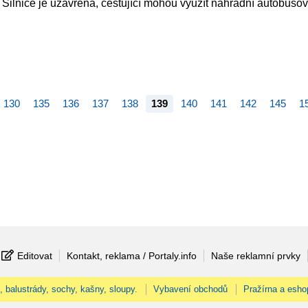
 Silnice je uzavřena, cestující mohou využít náhradní autobuso
130
135
136
137
138
139
140
141
142
145
1
Editovat
Kontakt, reklama / Portaly.info
Naše reklamní prvky
, balustrády, sochy, kašny, sloupy.
Vybavení obchodů
Pražírna a esho