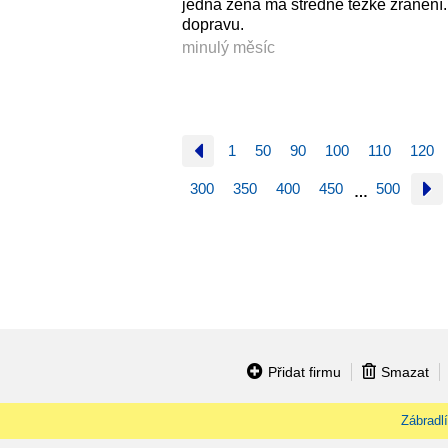
jedna žena má středně těžké zranění.
dopravu.
minulý měsíc
1
50
90
100
110
120
300
350
400
450
500
…
Přidat firmu
Smazat
Zábradlí