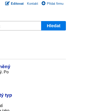
Editovat
Kontakt
Přidat firmu
Hledat
aněný
ný. Po
tý typ
tí
e jako