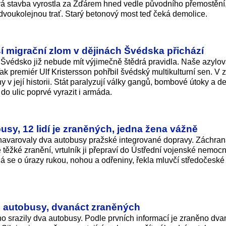
 stavba vyrostla za Žďárem hned vedle původního přemostění,
s dvoukolejnou trať. Starý betonový most teď čeká demolice.
tší migrační zlom v dějinách Švédska přichází
védsko již nebude mít výjimečně štědrá pravidla. Naše azylová
 premiér Ulf Kristersson pohřbil švédský multikulturní sen. V 
ny v její historii. Stát paralyzují války gangů, bombové útoky a de
do ulic poprvé vyrazit i armáda.
usy, 12 lidí je zraněných, jedna žena vážně
havarovaly dva autobusy pražské integrované dopravy. Záchran
ě těžké zranění, vrtulník ji přepraví do Ústřední vojenské nemoc
dná se o úrazy rukou, nohou a odřeniny, řekla mluvčí středočeské
vé autobusy, dvanáct zraněných
o srazily dva autobusy. Podle prvních informací je zraněno dvaná