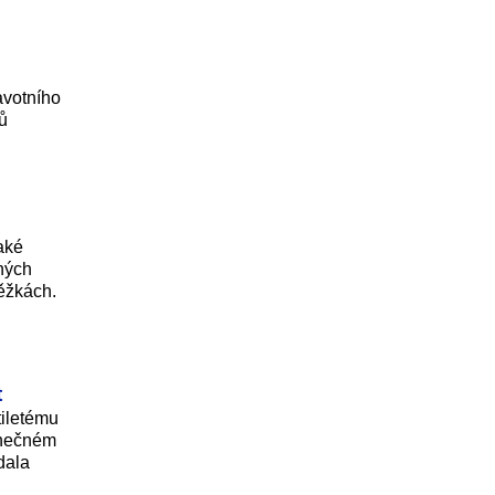
avotního
tů
aké
ných
běžkách.
t
tiletému
mínečném
dala