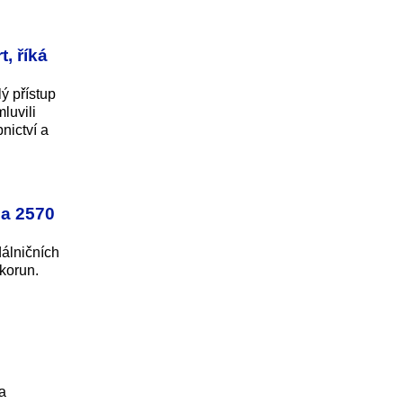
, říká
ý přístup
luvili
nictví a
na 2570
álničních
 korun.
a