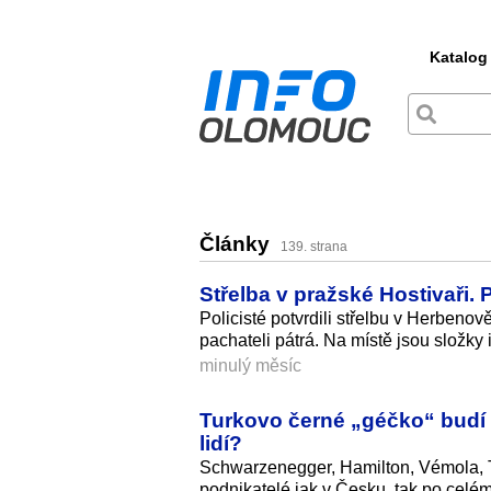
Katalog
Články
139. strana
Střelba v pražské Hostivaři. 
Policisté potvrdili střelbu v Herbenově
pachateli pátrá. Na místě jsou složk
minulý měsíc
Turkovo černé „géčko“ budí e
lidí?
Schwarzenegger, Hamilton, Vémola, Tur
podnikatelé jak v Česku, tak po celé