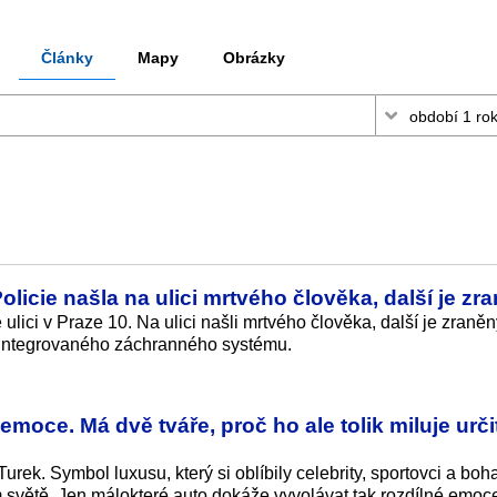
Články
Mapy
Obrázky
Policie našla na ulici mrtvého člověka, další je zr
 ulici v Praze 10. Na ulici našli mrtvého člověka, další je zraně
y integrovaného záchranného systému.
moce. Má dvě tváře, proč ho ale tolik miluje urči
ek. Symbol luxusu, který si oblíbily celebrity, sportovci a boha
m světě. Jen málokteré auto dokáže vyvolávat tak rozdílné emoc