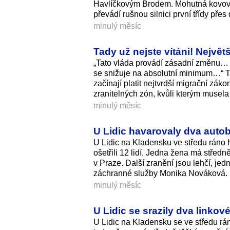
Havlíčkovým Brodem. Mohutná kovová
převádí rušnou silnici první třídy pře
minulý měsíc
Tady už nejste vítáni! Nejvě
„Tato vláda provádí zásadní změnu… Š
se snižuje na absolutní minimum…“ Tak
začínají platit nejtvrdší migrační záko
zranitelných zón, kvůli kterým musela 
minulý měsíc
U Lidic havarovaly dva autob
U Lidic na Kladensku ve středu ráno 
ošetřili 12 lidí. Jedna žena má středn
v Praze. Další zranění jsou lehčí, je
záchranné služby Monika Nováková.
minulý měsíc
U Lidic se srazily dva linko
U Lidic na Kladensku se ve středu rán