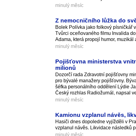
minulý měsíc
Z nemocničního lůžka do svě
Bolek Polívka jako folkový písničkář v
Tvůrci oceňovaného filmu Invalida d
Adama, která propojí humor, muzikál a
minulý měsíc
Pojišťovna ministerstva vnit
milionů
Dozorčí rada Zdravotní pojišťovny min
pro bývalé manažery pojišťovny. Býva
šéfka personálního oddělení Lýdie Jar
Český rozhlas Radiožurnál, napsal v
minulý měsíc
Kamionu vzplanul návěs, lik
Hasiči dnes dopoledne vyjížděli v Pr
vzplanul návěs. Likvidace následků p
minulý měsíc