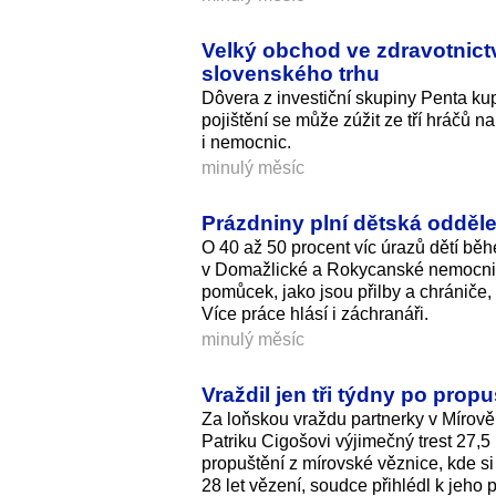
Velký obchod ve zdravotnictv
slovenského trhu
Dôvera z investiční skupiny Penta ku
pojištění se může zúžit ze tří hráčů na
i nemocnic.
minulý měsíc
Prázdniny plní dětská odděle
O 40 až 50 procent víc úrazů dětí běh
v Domažlické a Rokycanské nemocnici
pomůcek, jako jsou přilby a chrániče,
Více práce hlásí i záchranáři.
minulý měsíc
Vraždil jen tři týdny po propu
Za loňskou vraždu partnerky v Mírově
Patriku Cigošovi výjimečný trest 27,5
propuštění z mírovské věznice, kde s
28 let vězení, soudce přihlédl k jeho 