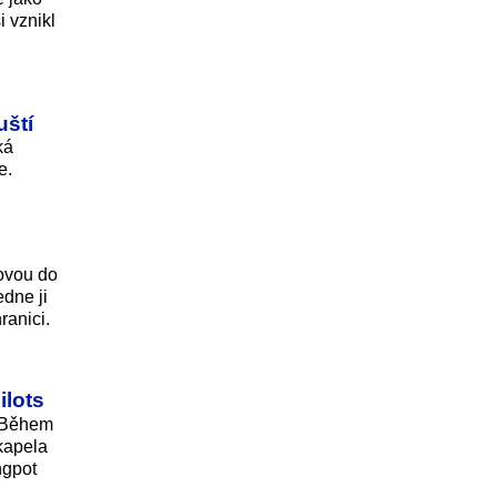
i vznikl
uští
ká
e.
ovou do
dne ji
ranici.
ilots
. Během
kapela
ngpot