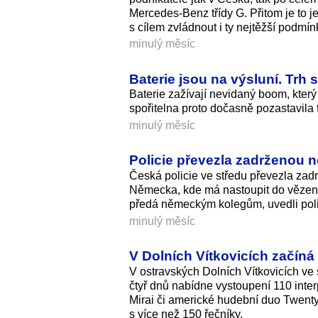
Mercedes-Benz třídy G. Přitom je to j
s cílem zvládnout i ty nejtěžší podmín
minulý měsíc
Baterie jsou na výsluní. Trh 
Baterie zažívají nevidaný boom, který 
spořitelna proto dočasně pozastavila 
minulý měsíc
Policie převezla zadrženou
Česká policie ve středu převezla za
Německa, kde má nastoupit do vězení.
předá německým kolegům, uvedli polic
minulý měsíc
V Dolních Vítkovicích začíná 
V ostravských Dolních Vítkovicích ve
čtyř dnů nabídne vystoupení 110 inte
Mirai či americké hudební duo Twenty
s více než 150 řečníky.