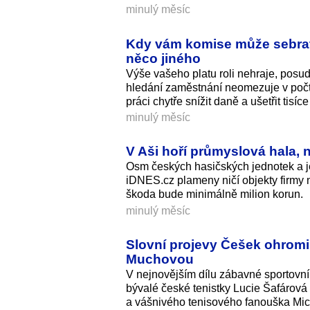
minulý měsíc
Kdy vám komise může sebrat 
něco jiného
Výše vašeho platu roli nehraje, posud
hledání zaměstnání neomezuje v počtu 
práci chytře snížit daně a ušetřit tisíc
minulý měsíc
V Aši hoří průmyslová hala, 
Osm českých hasičských jednotek a je
iDNES.cz plameny ničí objekty firmy n
škoda bude minimálně milion korun.
minulý měsíc
Slovní projevy Češek ohromil
Muchovou
V nejnovějším dílu zábavné sportovní
bývalé české tenistky Lucie Šafárov
a vášnivého tenisového fanouška Mi