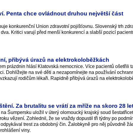
í. Penta chce ovládnout druhou největší část
puje konkurenční Union zdravotní pojišťovnu. Slovenský trh zdr
 dva. Kritici varují před menší konkurencí a slabší pozicí pacien
ní, přibývá úrazů na elektrokoloběžkách
em prázdnin hlásí Klatovská nemocnice. Více pacientů ošetřili t
. Dohlížejte na své děti a nezapomínejte na používání ochran
 vzkazují rodičům lékaři. Rapidně přibývá úrazů na elektrokolo
štění. Za brutalitu se vrátí za mříže na skoro 28 le
 na Šumpersku uložil v úterý olomoucký krajský soud šestatřice
 roku vězení. Zohlednil, že se vraždy dopustil tři týdny po pod
i odpykával trest za obdobný čin. Žalobkyně pro něj původně žá
prohlášení viny.