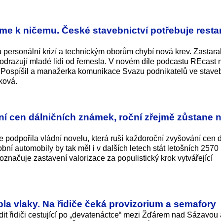
me k ničemu. České stavebnictví potřebuje restart
personální krizí a technickým oborům chybí nová krev. Zastaral
odrazují mladé lidi od řemesla. V novém díle podcastu REcast m
k Pospíšil a manažerka komunikace Svazu podnikatelů ve staveb
ková.
 cen dálničních známek, roční zřejmě zůstane 
odpořila vládní novelu, která ruší každoroční zvyšování cen d
ní automobily by tak měl i v dalších letech stát letošních 2570
 označuje zastavení valorizace za populistický krok vytvářející
la vlaky. Na řidiče čeká provizorium a semafory
dit řidiči cestující po „devatenáctce“ mezi Žďárem nad Sázavou 