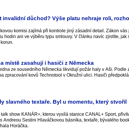
invalidní důchod? Výše platu nehraje roli, rozh
kovou komisi zajímá při kontrole jiný zásadní detail. Zákon vás 
hodin ani ve výběru typu smlouvy. V článku navíc zjistíte, jak s
e korun.
na místě zasahují i hasiči z Německa
dna ze sousedního Německa likvidují požár haly v Aši. Podle z
a zpracování kovů Technotool v Okružní ulici. Hasiči předpoklá
y slavného textaře. Byl u momentu, který stvořil
 talk show KANÁR+, kterou vysílá stanice CANAL+ Sport, přivít
á s Andreou Sestini Hlaváčkovou básníka, textaře, bývalého bo
chala Horáčka.