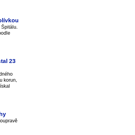
olívkou
 Špitálu.
podle
tal 23
odného
u korun,
ískal
ahy
Soupravě