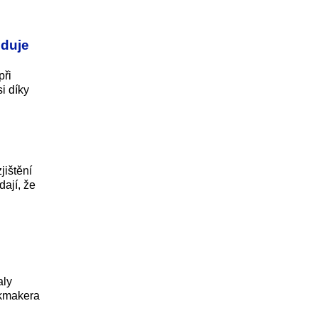
oduje
při
i díky
jištění
dají, že
aly
okmakera