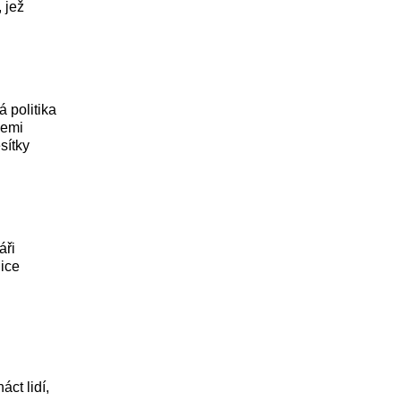
 jež
 politika
zemi
sítky
áři
nice
ct lidí,